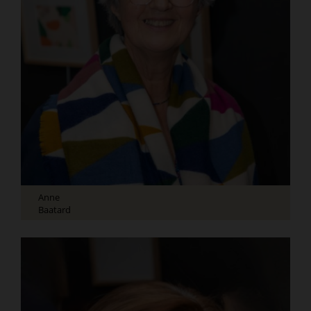
Anne
Baatard