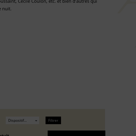
ssaint, Cécile Coulon, etc. et bien d’autres qui
 nuit.
Filtrer
atuit