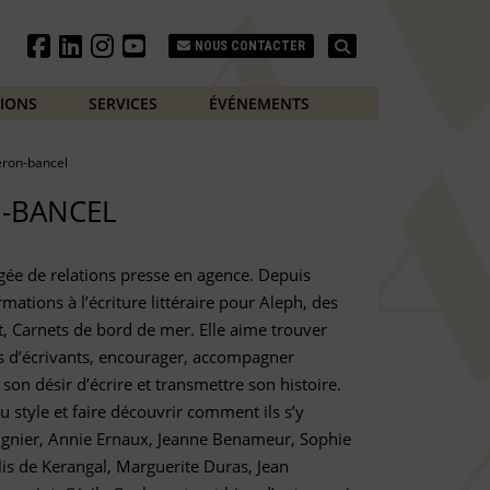
Search
NOUS CONTACTER
TIONS
SERVICES
ÉVÉNEMENTS
eron-bancel
N-BANCEL
gée de relations presse en agence. Depuis
mations à l’écriture littéraire pour Aleph, des
, Carnets de bord de mer. Elle aime trouver
es d’écrivants, encourager, accompagner
son désir d’écrire et transmettre son histoire.
u style et faire découvrir comment ils s’y
ignier, Annie Ernaux, Jeanne Benameur, Sophie
ylis de Kerangal, Marguerite Duras, Jean