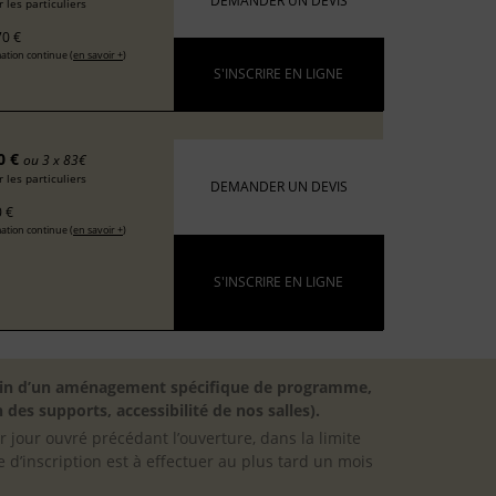
DEMANDER UN DEVIS
 les particuliers
0 €
ation continue (
en savoir +
)
S'INSCRIRE EN LIGNE
0 €
ou 3 x 83€
 les particuliers
DEMANDER UN DEVIS
 €
ation continue (
en savoir +
)
S'INSCRIRE EN LIGNE
besoin d’un aménagement spécifique de programme,
 des supports, accessibilité de nos salles).
er jour ouvré précédant l’ouverture, dans la limite
 d’inscription est à effectuer au plus tard un mois