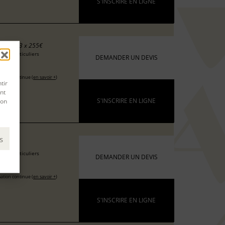
S'INSCRIRE EN LIGNE
5 €
ou 3 x 255€
 les particuliers
DEMANDER UN DEVIS
0 €
ation continue (
en savoir +
)
tir
nt
S'INSCRIRE EN LIGNE
son
s
 €
 les particuliers
DEMANDER UN DEVIS
 €
ation continue (
en savoir +
)
S'INSCRIRE EN LIGNE