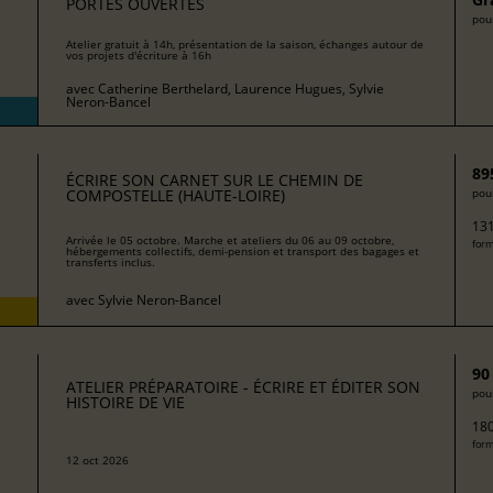
PORTES OUVERTES
pour
Atelier gratuit à 14h, présentation de la saison, échanges autour de
vos projets d'écriture à 16h
avec
Catherine Berthelard, Laurence Hugues, Sylvie
Neron-Bancel
89
ÉCRIRE SON CARNET SUR LE CHEMIN DE
COMPOSTELLE (HAUTE-LOIRE)
pour
131
Arrivée le 05 octobre. Marche et ateliers du 06 au 09 octobre,
form
hébergements collectifs, demi-pension et transport des bagages et
transferts inclus.
avec
Sylvie Neron-Bancel
90
ATELIER PRÉPARATOIRE - ÉCRIRE ET ÉDITER SON
pour
HISTOIRE DE VIE
180
form
12 oct 2026