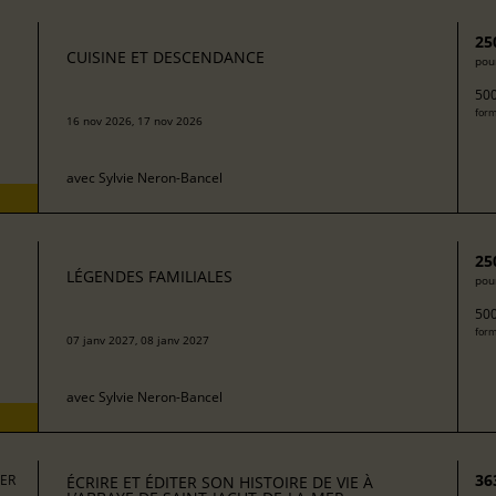
25
CUISINE ET DESCENDANCE
pour
500
form
16 nov 2026, 17 nov 2026
avec
Sylvie Neron-Bancel
25
LÉGENDES FAMILIALES
pour
500
form
07 janv 2027, 08 janv 2027
avec
Sylvie Neron-Bancel
36
MER
ÉCRIRE ET ÉDITER SON HISTOIRE DE VIE À