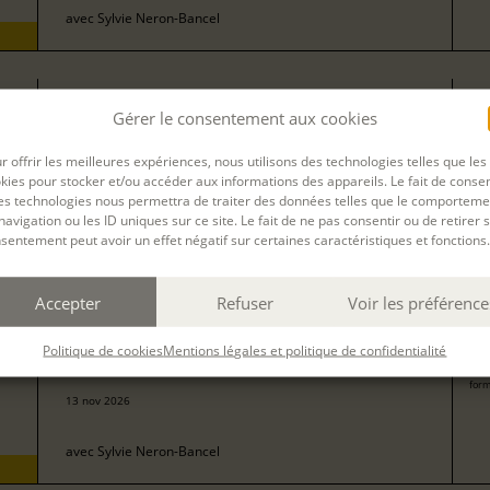
avec
Sylvie Neron-Bancel
76
L'ATELIER RÉGULIER
Gérer le consentement aux cookies
pour
153
r offrir les meilleures expériences, nous utilisons des technologies telles que les
form
09 nov 2026, 30 nov 2026, 14 déc 2026, 11 janv 2027, 01 févr 2027,
kies pour stocker et/ou accéder aux informations des appareils. Le fait de consen
01 mars 2027, 22 mars 2027, 05 avr 2027, 26 avr 2027
es technologies nous permettra de traiter des données telles que le comporteme
navigation ou les ID uniques sur ce site. Le fait de ne pas consentir ou de retirer 
avec
Sylvie Neron-Bancel
sentement peut avoir un effet négatif sur certaines caractéristiques et fonctions.
Accepter
Refuser
Voir les préférence
90
ATELIER PRÉPARAOIRE - ÉCRIRE ET ÉDITER SON
pour
HISTOIRE DE VIE
Politique de cookies
Mentions légales et politique de confidentialité
180
form
13 nov 2026
avec
Sylvie Neron-Bancel