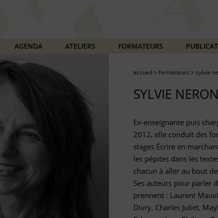
AGENDA
ATELIERS
FORMATEURS
PUBLICA
accueil
>
formateurs
>
sylvie n
SYLVIE NERO
Ex-enseignante puis char
2012, elle conduit des for
stages Écrire en marchant
les pépites dans les text
chacun à aller au bout de 
Ses auteurs pour parler d
prennent : Laurent Mauv
Divry, Charles Juliet, Ma