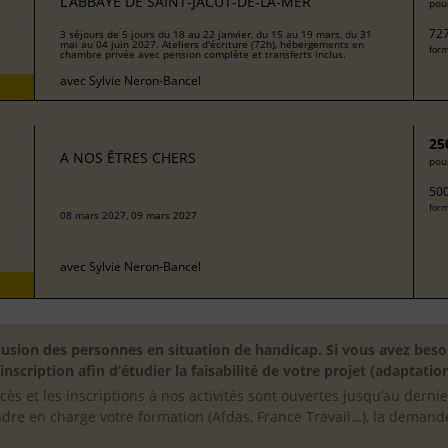
L’ABBAYE DE SAINT-JACUT-DE-LA-MER
pour
727
3 séjours de 5 jours du 18 au 22 janvier, du 15 au 19 mars, du 31
mai au 04 juin 2027. Ateliers d'écriture (72h), hébergements en
form
chambre privée avec pension complète et transferts inclus.
avec
Sylvie Neron-Bancel
25
A NOS ÊTRES CHERS
pour
500
form
08 mars 2027, 09 mars 2027
avec
Sylvie Neron-Bancel
inclusion des personnes en situation de handicap. Si vous avez 
scription afin d’étudier la faisabilité de votre projet (adaptation
cès et les inscriptions à nos activités sont ouvertes jusqu’au derni
ndre en charge votre formation (Afdas, France Travail…), la demande