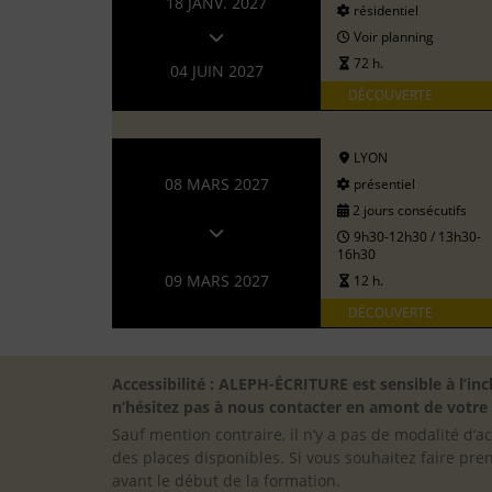
18 JANV. 2027
résidentiel
Voir planning
72 h.
04 JUIN 2027
DÉCOUVERTE
LYON
08 MARS 2027
présentiel
2 jours consécutifs
9h30-12h30 / 13h30-
16h30
09 MARS 2027
12 h.
DÉCOUVERTE
Accessibilité : ALEPH-ÉCRITURE est sensible à l’
n’hésitez pas à nous contacter en amont de votre in
Sauf mention contraire, il n’y a pas de modalité d’ac
des places disponibles. Si vous souhaitez faire pre
avant le début de la formation.