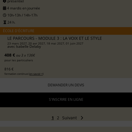
présentiel
4 mardis en journée
10h-13h / 14h-17h
24 h.
ÉCOLE D'ÉCRITURE
LE PARCOURS - MODULE 3 : LA VOIX ET LE STYLE
23 mars 2027, 20 avr 2027, 18 mai 2027, 01 juin 2027
avec
Isabelle Delaby
408 €
ou 3 x 136€
pour les particuliers
816 €
formation continue (
en savoir +
)
DEMANDER UN DEVIS
S'INSCRIRE EN LIGNE
1
2
Suivant