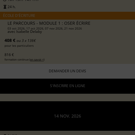
24 h.
ÉCOLE D'ÉCRITURE
LE PARCOURS - MODULE 1 : OSER ÉCRIRE
03 oct 2026, 17 oct 2026, 07 nov 2026, 21 nov 2026
avec
Isabelle Delaby
408 €
ou 3 x 136€
pour les particuliers
816 €
formation continue (
en savoir +
)
DEMANDER UN DEVIS
S'INSCRIRE EN LIGNE
14 NOV. 2026