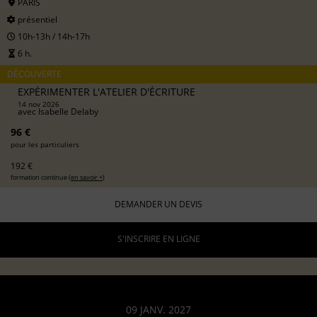
PARIS
présentiel
10h-13h / 14h-17h
6 h.
DÉCOUVERTE
EXPÉRIMENTER L'ATELIER D'ÉCRITURE
14 nov 2026
avec
Isabelle Delaby
96 €
pour les particuliers
192 €
formation continue (
en savoir +
)
DEMANDER UN DEVIS
S'INSCRIRE EN LIGNE
09 JANV. 2027