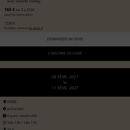
avec
Isabelle Delaby
765 €
ou 3 x 255€
pour les particuliers
1530 €
formation continue (
en savoir +
)
DEMANDER UN DEVIS
S'INSCRIRE EN LIGNE
08 FÉVR. 2027
11 FÉVR. 2027
PARIS
présentiel
4 jours consécutifs
10h-13h / 14h-17h
24 h.