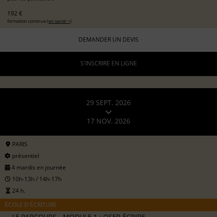
192 €
formation continue (
en savoir +
)
DEMANDER UN DEVIS
S'INSCRIRE EN LIGNE
29 SEPT. 2026
17 NOV. 2026
PARIS
présentiel
4 mardis en journée
10h-13h / 14h-17h
24 h.
ÉCOLE D'ÉCRITURE
LE PARCOURS - MODULE 1 : OSER ÉCRIRE