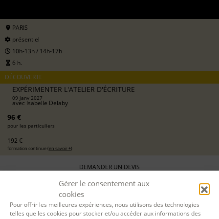
PARIS
présentiel
10h-13h / 14h-17h
6 h.
DÉCOUVERTE
EXPÉRIMENTER L'ATELIER D'ÉCRITURE
09 janv 2027
avec
Isabelle Delaby
96 €
pour les particuliers
192 €
formation continue (
en savoir +
)
DEMANDER UN DEVIS
Gérer le consentement aux
S'INSCRIRE EN LIGNE
cookies
Pour offrir les meilleures expériences, nous utilisons des technologies
telles que les cookies pour stocker et/ou accéder aux informations des