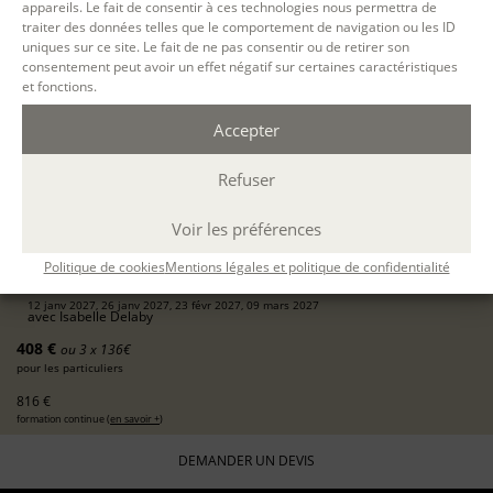
appareils. Le fait de consentir à ces technologies nous permettra de
12 JANV. 2027
traiter des données telles que le comportement de navigation ou les ID
uniques sur ce site. Le fait de ne pas consentir ou de retirer son
consentement peut avoir un effet négatif sur certaines caractéristiques
09 MARS 2027
et fonctions.
PARIS
Accepter
présentiel
4 mardis en journée
Refuser
10h-13h / 14h-17h
24 h.
Voir les préférences
ÉCOLE D'ÉCRITURE
Politique de cookies
Mentions légales et politique de confidentialité
LE PARCOURS - MODULE 2 : TECHNIQUES DE BASE
12 janv 2027, 26 janv 2027, 23 févr 2027, 09 mars 2027
avec
Isabelle Delaby
408 €
ou 3 x 136€
pour les particuliers
816 €
formation continue (
en savoir +
)
DEMANDER UN DEVIS