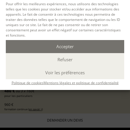
Pour offrir les meilleures expériences, nous utilisons des technologies
19 OCT. 2026
telles que les cookies pour stocker et/ou accéder aux informations des
appareils. Le fait de consentir à ces technologies nous permettra de
22 OCT. 2026
traiter des données telles que le comportement de navigation ou les ID
uniques sur ce site. Le fait de ne pas consentir ou de retirer son
consentement peut avoir un effet négatif sur certaines caractéristiques
PARIS
et fonctions.
présentiel
4 jours consécutifs
Accepter
9h30-12h30 / 13h30-16h30
24 h.
Refuser
ÉCOLE D'ÉCRITURE
Voir les préférences
ÉCRIRE LE MONDE DE DEMAIN
19 oct 2026, 20 oct 2026, 21 oct 2026, 22 oct 2026
avec
Etienne Deslaumes
Politique de cookies
Mentions légales et politique de confidentialité
480 €
ou 3 x 160€
pour les particuliers
960 €
formation continue (
en savoir +
)
DEMANDER UN DEVIS