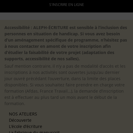
S'INSCRIRE EN LIGNE
Accessibilité : ALEPH-ÉCRITURE est sensible à l’inclusion des
personnes en situation de handicap. Si vous avez besoin
d’un aménagement spécifique de programme, n’hésitez pas
à nous contacter en amont de votre inscription afin
d’étudier la faisabilité de votre projet (adaptation des
supports, accessibilité de nos salles).
Sauf mention contraire, il n’y a pas de modalité d’accès et les
inscriptions à nos activités sont ouvertes jusqu’au dernier
jour ouvré précédant l’ouverture, dans la limite des places
disponibles. Si vous souhaitez faire prendre en charge votre
formation (Afdas, France Travail…), la demande d’inscription
est à effectuer au plus tard un mois avant le début de la
formation.
NOS ATELIERS
Découverte
L’école d’écriture
La fabrique du manuscrit