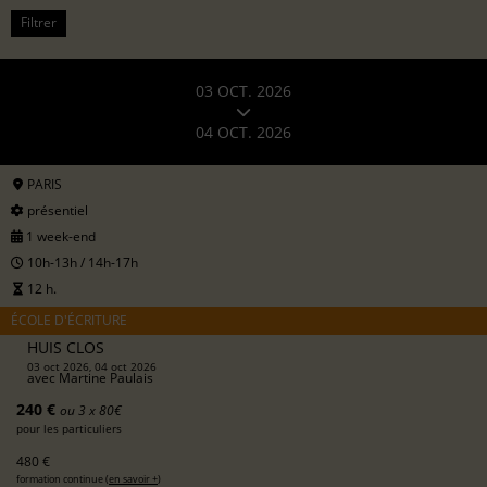
Filtrer
03 OCT. 2026
04 OCT. 2026
PARIS
présentiel
1 week-end
10h-13h / 14h-17h
12 h.
ÉCOLE D'ÉCRITURE
HUIS CLOS
03 oct 2026, 04 oct 2026
avec
Martine Paulais
240 €
ou 3 x 80€
pour les particuliers
480 €
formation continue (
en savoir +
)