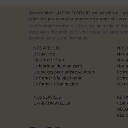
Accessibilité : ALEPH-ÉCRITURE est sensible à l’
n’hésitez pas à nous contacter en amont de votre in
Sauf mention contraire, il n’y a pas de modalité d’ac
des places disponibles. Si vous souhaitez faire pre
avant le début de la formation.
NOS ATELIERS
NOS V
Découverte
Nos a
L’école d’écriture
Nos a
La fabrique du manuscrit
Nos a
Les stages pour artistes-auteurs
Écrir
Se former à la biographie
Écrir
Se former à l’animation
Où no
NOS SERVICES
RETR
OFFRIR UN ATELIER
COMP
DÉCO
RÉSID