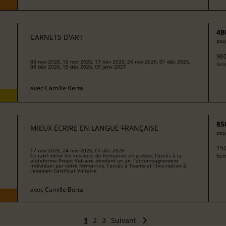
48
CARNETS D'ART
pour
960
03 nov 2026, 10 nov 2026, 17 nov 2026, 24 nov 2026, 01 déc 2026,
form
08 déc 2026, 15 déc 2026, 05 janv 2027
avec
Camille Berta
85
MIEUX ÉCRIRE EN LANGUE FRANÇAISE
pour
150
17 nov 2026, 24 nov 2026, 01 déc 2026
Ce tarif inclut les sessions de formation en groupe, l’accès à la
form
plateforme Projet Voltaire pendant un an, l’accompagnement
individuel par votre formatrice, l’accès à Teams et l’inscription à
l’examen Certificat Voltaire.
avec
Camille Berta
1
2
3
Suivant