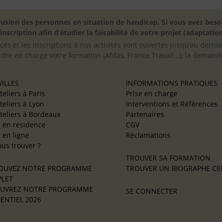
inclusion des personnes en situation de handicap. Si vous avez 
scription afin d’étudier la faisabilité de votre projet (adaptation
cès et les inscriptions à nos activités sont ouvertes jusqu’au derni
ndre en charge votre formation (Afdas, France Travail…), la demande
ILLES
INFORMATIONS PRATIQUES
teliers à Paris
Prise en charge
teliers à Lyon
Interventions et Références
teliers à Bordeaux
Partenaires
e en résidence
CGV
e en ligne
Réclamations
us trouver ?
TROUVER SA FORMATION
OUVEZ NOTRE PROGRAMME
TROUVER UN BIOGRAPHE CER
LET
UVREZ NOTRE PROGRAMME
SE CONNECTER
ENTIEL 2026