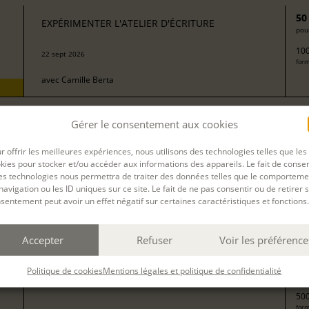
50
EXPÉRIMENTER L'ATELIER D'ÉCRITURE
pour
100
22 sept 2026
form
avec
Camille Berta
Gérer le consentement aux cookies
25
LES VOYAGES DE MA VIE
pour
r offrir les meilleures expériences, nous utilisons des technologies telles que les
500
kies pour stocker et/ou accéder aux informations des appareils. Le fait de consen
form
es technologies nous permettra de traiter des données telles que le comporteme
24 sept 2026, 25 sept 2026
navigation ou les ID uniques sur ce site. Le fait de ne pas consentir ou de retirer 
sentement peut avoir un effet négatif sur certaines caractéristiques et fonctions.
avec
Camille Berta
Accepter
Refuser
Voir les préférence
25
Politique de cookies
Mentions légales et politique de confidentialité
CUISINE ET DESCENDANCE
pour
500
form