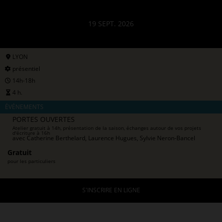
19 SEPT. 2026
LYON
présentiel
14h-18h
4 h.
ÉVÉNEMENTS
PORTES OUVERTES
Atelier gratuit à 14h, présentation de la saison, échanges autour de vos projets
d'écriture à 16h
avec
Catherine Berthelard, Laurence Hugues, Sylvie Neron-Bancel
Gratuit
pour les particuliers
S'INSCRIRE EN LIGNE