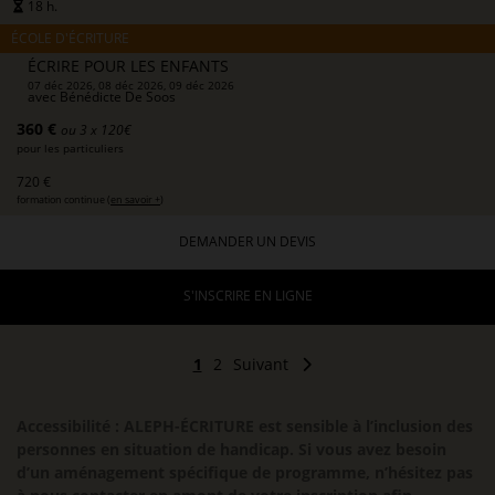
18 h.
ÉCOLE D'ÉCRITURE
ÉCRIRE POUR LES ENFANTS
07 déc 2026, 08 déc 2026, 09 déc 2026
avec
Bénédicte De Soos
360 €
ou 3 x 120€
pour les particuliers
720 €
formation continue (
en savoir +
)
DEMANDER UN DEVIS
S'INSCRIRE EN LIGNE
1
2
Suivant
Accessibilité : ALEPH-ÉCRITURE est sensible à l’inclusion des
personnes en situation de handicap. Si vous avez besoin
d’un aménagement spécifique de programme, n’hésitez pas