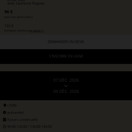
avec
Laurence Hugues
96 €
pour les particuliers
192 €
formation continue (
en savoir +
)
DEMANDER UN DEVIS
S'INSCRIRE EN LIGNE
07 DÉC. 2026
09 DÉC. 2026
LYON
présentiel
3 jours consécutifs
9h30-12h30 / 13h30-16h30