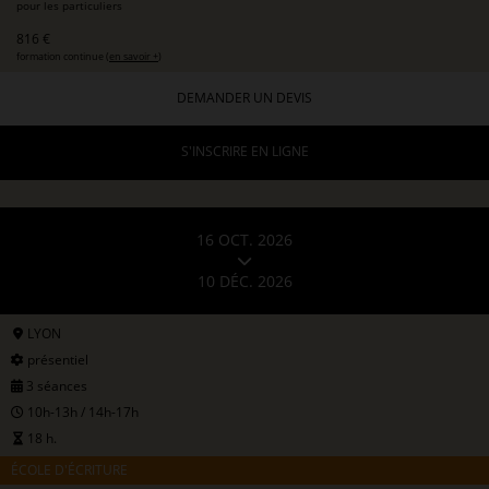
pour les particuliers
816 €
formation continue (
en savoir +
)
DEMANDER UN DEVIS
S'INSCRIRE EN LIGNE
16 OCT. 2026
10 DÉC. 2026
LYON
présentiel
3 séances
10h-13h / 14h-17h
18 h.
ÉCOLE D'ÉCRITURE