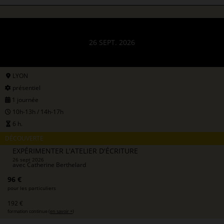
26 SEPT. 2026
LYON
présentiel
1 journée
10h-13h / 14h-17h
6 h.
DÉCOUVERTE
EXPÉRIMENTER L'ATELIER D'ÉCRITURE
26 sept 2026
avec
Catherine Berthelard
96 €
pour les particuliers
192 €
formation continue (
en savoir +
)