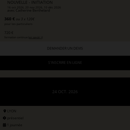
NOUVELLE - INITIATION
16 oct 2026, 20 nov 2026, 10 déc 2026
avec
Catherine Berthelard
360 €
ou 3 x 120€
pour les particuliers
720 €
formation continue (
en savoir +
)
DEMANDER UN DEVIS
S'INSCRIRE EN LIGNE
24 OCT. 2026
LYON
présentiel
1 journée