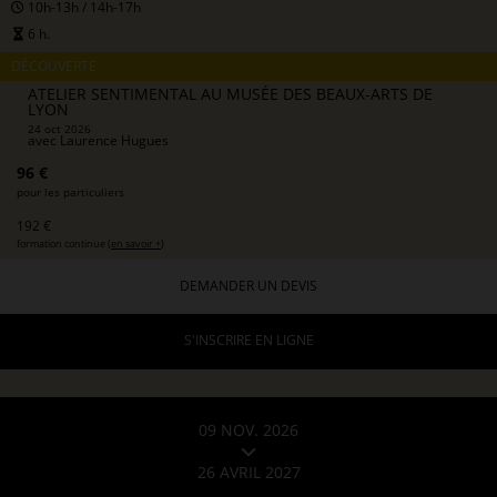
10h-13h / 14h-17h
6 h.
DÉCOUVERTE
ATELIER SENTIMENTAL AU MUSÉE DES BEAUX-ARTS DE
LYON
24 oct 2026
avec
Laurence Hugues
96 €
pour les particuliers
192 €
formation continue (
en savoir +
)
DEMANDER UN DEVIS
S'INSCRIRE EN LIGNE
09 NOV. 2026
26 AVRIL 2027