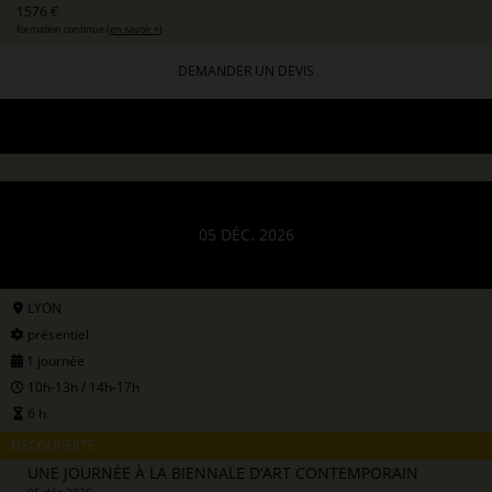
1576 €
formation continue (
en savoir +
)
DEMANDER UN DEVIS
05 DÉC. 2026
LYON
présentiel
1 journée
10h-13h / 14h-17h
6 h.
DÉCOUVERTE
UNE JOURNÉE À LA BIENNALE D’ART CONTEMPORAIN
05 déc 2026