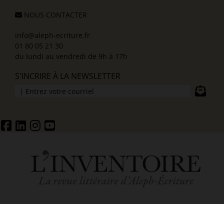
NOUS CONTACTER
info@aleph-ecriture.fr
01 80 05 21 30
du lundi au vendredi de 9h à 17h
S'INCRIRE À LA NEWSLETTER
ACCUEIL