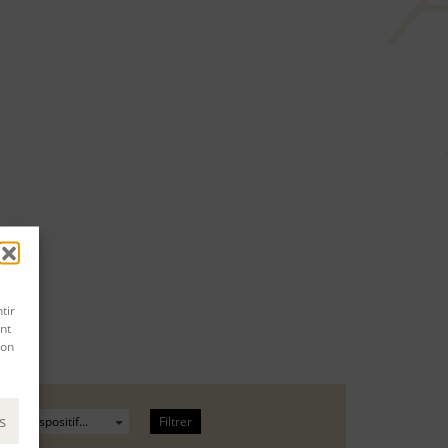
tir
nt
son
s
Filtrer