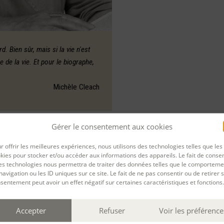
d. Bien sûr, mais si la vie n'est
re de la vie. Et pour le biographe,
Michèle Cleach
PARTAGER
Gérer le consentement aux cookies
r offrir les meilleures expériences, nous utilisons des technologies telles que les
kies pour stocker et/ou accéder aux informations des appareils. Le fait de consen
es technologies nous permettra de traiter des données telles que le comporteme
navigation ou les ID uniques sur ce site. Le fait de ne pas consentir ou de retirer 
sentement peut avoir un effet négatif sur certaines caractéristiques et fonctions.
Accepter
Refuser
Voir les préférence