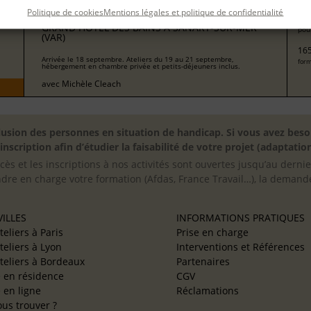
Politique de cookies
Mentions légales et politique de confidentialité
11
ÉCRIRE DANS LE SILLAGE DE LIONEL DUROY AU
GRAND HÔTEL DES BAINS À SANARY-SUR-MER
pour
(VAR)
165
Arrivée le 18 septembre. Ateliers du 19 au 21 septembre,
form
hébergement en chambre privée et petits-déjeuners inclus.
avec
Michèle Cleach
inclusion des personnes en situation de handicap. Si vous avez 
scription afin d’étudier la faisabilité de votre projet (adaptation
cès et les inscriptions à nos activités sont ouvertes jusqu’au derni
ndre en charge votre formation (Afdas, France Travail…), la demande
ILLES
INFORMATIONS PRATIQUES
teliers à Paris
Prise en charge
teliers à Lyon
Interventions et Références
teliers à Bordeaux
Partenaires
e en résidence
CGV
e en ligne
Réclamations
us trouver ?