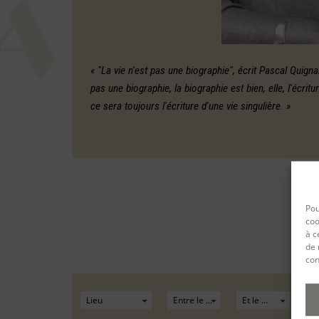
« "La vie n'est pas une biographie", écrit Pascal Quignar
pas une biographie, la biographie est bien, elle, l'écritu
ce sera toujours l'écriture d'une vie singulière. »
Pou
coo
à c
de 
con