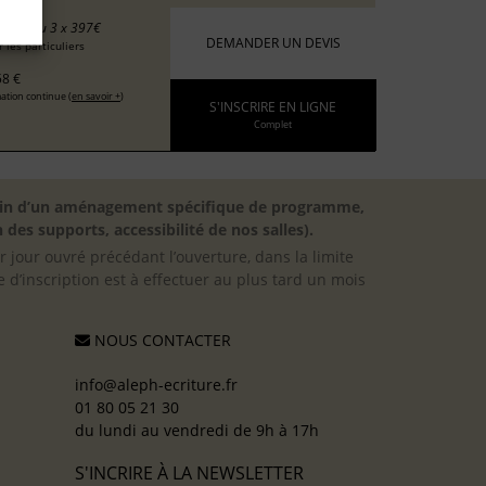
90 €
ou 3 x 397€
DEMANDER UN DEVIS
 les particuliers
8 €
ation continue (
en savoir +
)
S'INSCRIRE EN LIGNE
Complet
besoin d’un aménagement spécifique de programme,
 des supports, accessibilité de nos salles).
er jour ouvré précédant l’ouverture, dans la limite
 d’inscription est à effectuer au plus tard un mois
NOUS CONTACTER
info@aleph-ecriture.fr
01 80 05 21 30
du lundi au vendredi de 9h à 17h
S'INCRIRE À LA NEWSLETTER