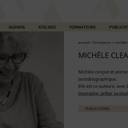
AGENDA
ATELIERS
FORMATEURS
PUBLICA
accueil
>
formateurs
>
michèle
MICHÈLE CLE
Michèle conçoit et anime
(auto)biographique.
Elle est co-auteure, avec
biographe, prêter sa plum
PUBLICATIONS