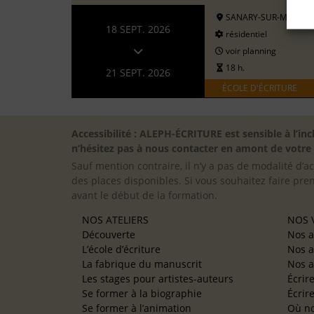
SANARY-SUR-MER
18 SEPT. 2026
résidentiel
voir planning
18 h.
21 SEPT. 2026
ÉCOLE D'ÉCRITURE
Accessibilité : ALEPH-ÉCRITURE est sensible à l’
n’hésitez pas à nous contacter en amont de votre in
Sauf mention contraire, il n’y a pas de modalité d’ac
des places disponibles. Si vous souhaitez faire pre
avant le début de la formation.
NOS ATELIERS
NOS V
Découverte
Nos a
L’école d’écriture
Nos a
La fabrique du manuscrit
Nos a
Les stages pour artistes-auteurs
Écrir
Se former à la biographie
Écrir
Se former à l’animation
Où no