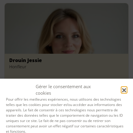
Drouin Jessie
Honfleur
Gérer le consentement aux
cookies
Pour offrir les meilleures expériences, nous utilisons des technologies
telles que les cookies pour stocker et/ou accéder aux informations des
appareils. Le fait de consentir à ces technologies nous permettra de
traiter des données telles que le comportement de navigation ou les ID
uniques sur ce site. Le fait de ne pas consentir ou de retirer son
consentement peut avoir un effet négatif sur certaines caractéristiques
et fonctions.