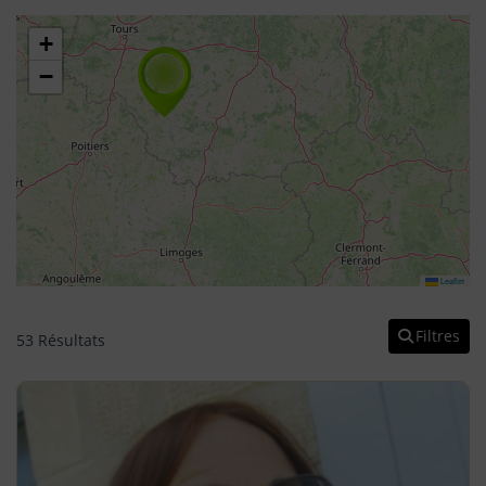
+
−
Leaflet
Filtres
53 Résultats