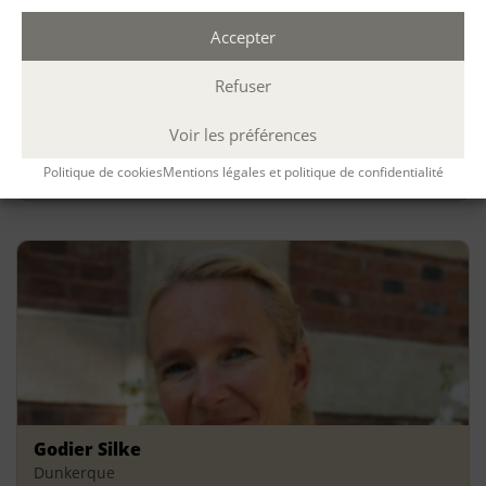
Accepter
Refuser
Dulaurier Marie
Marseille
Voir les préférences
Politique de cookies
Mentions légales et politique de confidentialité
Godier Silke
Dunkerque