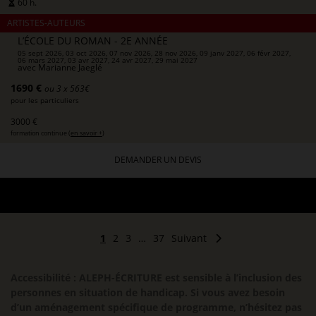
60 h.
ARTISTES-AUTEURS
L’ÉCOLE DU ROMAN - 2E ANNÉE
05 sept 2026, 03 oct 2026, 07 nov 2026, 28 nov 2026, 09 janv 2027, 06 févr 2027,
06 mars 2027, 03 avr 2027, 24 avr 2027, 29 mai 2027
avec
Marianne Jaeglé
1690 €
ou 3 x 563€
pour les particuliers
3000 €
formation continue (
en savoir +
)
DEMANDER UN DEVIS
1
2
3
…
37
Suivant
Accessibilité : ALEPH-ÉCRITURE est sensible à l’inclusion des
personnes en situation de handicap. Si vous avez besoin
d’un aménagement spécifique de programme, n’hésitez pas