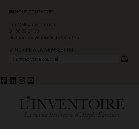
NOUS CONTACTER
info@aleph-ecriture.fr
01 80 05 21 30
du lundi au vendredi de 9h à 17h
S'INCRIRE À LA NEWSLETTER
ACCUEIL