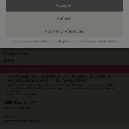
Accepter
27 AOÛT 2026
Refuser
01 SEPT. 2026
Voir les préférences
BELFORÊT-EN-PERCHE
Politique de cookies
Mentions légales et politique de confidentialité
résidentiel
Voir planning
22 h.
FABRIQUE DU MANUSCRIT
TRAVAILLER SON MANUSCRIT EN RÉSIDENCE DANS LA
MAISON ROGER MARTIN DU GARD (ORNE)
Arrivée le 27 août. Ateliers d'écriture (21h) du 28 août au 01 septembre 2026,
suivi individuel (1h), hébergement en pension complète en chambre privée et
transferts inclus.
avec
Aline Barbier
1390 €
ou 3 x 463€
pour les particuliers
2215 €
formation continue (
en savoir +
)