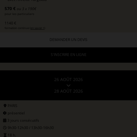
570 €
ou 3 x 190€
pour les particuliers
1140 €
formation continue (
en savoir +
)
DEMANDER UN DEVIS
S'INSCRIRE EN LIGNE
26 AOÛT 2026
28 AOÛT 2026
PARIS
présentiel
3 jours consécutifs
9h30-12h30 / 13h30-16h30
18 h.