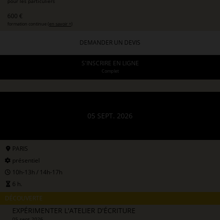
pour les particuliers
600 €
formation continue (
en savoir +
)
DEMANDER UN DEVIS
S'INSCRIRE EN LIGNE
Complet
05 SEPT. 2026
PARIS
présentiel
10h-13h / 14h-17h
6 h.
DÉCOUVERTE
EXPÉRIMENTER L'ATELIER D'ÉCRITURE
05 sept 2026