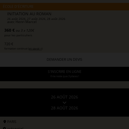
ÉCOLE D'ÉCRITURE
INITIATION AU ROMAN
26 août 2026, 27 août 2026, 28 août 2026
avec
Henri Marcel
360 €
ou 3 x 120€
pour les particuliers
720 €
formation continue (
en savoir +
)
DEMANDER UN DEVIS
S'INSCRIRE EN LIGNE
Il ne reste que 3 places !
26 AOÛT 2026
28 AOÛT 2026
PARIS
présentiel