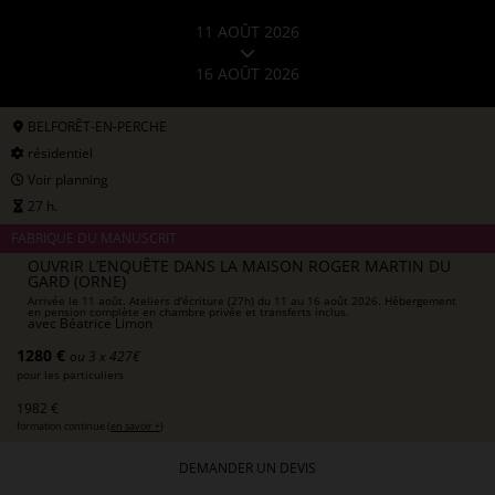
11 AOÛT 2026
16 AOÛT 2026
BELFORÊT-EN-PERCHE
résidentiel
Voir planning
27 h.
FABRIQUE DU MANUSCRIT
OUVRIR L’ENQUÊTE DANS LA MAISON ROGER MARTIN DU
GARD (ORNE)
Arrivée le 11 août. Ateliers d'écriture (27h) du 11 au 16 août 2026. Hébergement
en pension complète en chambre privée et transferts inclus.
avec
Béatrice Limon
1280 €
ou 3 x 427€
pour les particuliers
1982 €
formation continue (
en savoir +
)
DEMANDER UN DEVIS