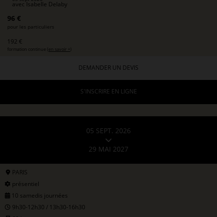
avec
Isabelle Delaby
96 €
pour les particuliers
192 €
formation continue (
en savoir +
)
DEMANDER UN DEVIS
S'INSCRIRE EN LIGNE
05 SEPT. 2026
29 MAI 2027
PARIS
présentiel
10 samedis journées
9h30-12h30 / 13h30-16h30