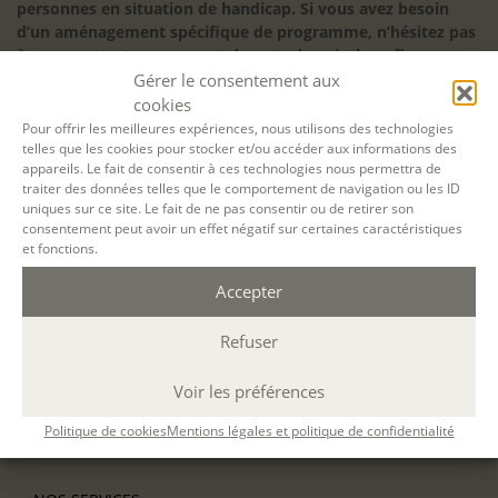
l'écriture
personnes en situation de handicap. Si vous avez besoin
d’un aménagement spécifique de programme, n’hésitez pas
à nous contacter en amont de votre inscription afin
d’étudier la faisabilité de votre projet (adaptation des
Gérer le consentement aux
supports, accessibilité de nos salles).
cookies
Pour offrir les meilleures expériences, nous utilisons des technologies
Sauf mention contraire, il n’y a pas de modalité d’accès et les
telles que les cookies pour stocker et/ou accéder aux informations des
inscriptions à nos activités sont ouvertes jusqu’au dernier
appareils. Le fait de consentir à ces technologies nous permettra de
jour ouvré précédant l’ouverture, dans la limite des places
traiter des données telles que le comportement de navigation ou les ID
disponibles. Si vous souhaitez faire prendre en charge votre
uniques sur ce site. Le fait de ne pas consentir ou de retirer son
formation (Afdas, France Travail…), la demande d’inscription
consentement peut avoir un effet négatif sur certaines caractéristiques
est à effectuer au plus tard un mois avant le début de la
et fonctions.
formation.
Accepter
NOS ATELIERS
Découverte
Refuser
L’école d’écriture
La fabrique du manuscrit
Voir les préférences
Les stages pour artistes-auteurs
Se former à la biographie
Politique de cookies
Mentions légales et politique de confidentialité
Se former à l’animation