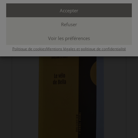
L’autrice a suivi
Écrire pour la jeunesse
Accepter
Prix du livre Corse 2025
La formatrice
Refuser
Voir les préférences
Politique de cookies
Mentions légales et politique de confidentialité