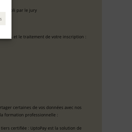
V établi par le jury
s
 vous et le traitement de votre inscription :
artager certaines de vos données avec nos
la formation professionnelle :
ers certifiée : UptoPay est la solution de