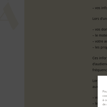
– vos inf
Lors d’un
– vos do
– le mot
– votre a
– les pr
Ces info
d’audienc
fréquence
Lorsque v
aux éval
Pou
coo
– vos inf
à c
– les élé
de 