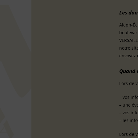
Les don
Aleph-Écr
boulevar
VERSAILLE
notre si
envoyez u
Quand e
Lors de v
– vos inf
– une év
– vos in
– les in
Lors de v