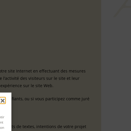
otre site Internet en effectuant des mesures
’activité des visiteurs sur le site et leur
 expérience sur le site Web.
 certifiants, ou si vous participez comme juré
tir
nt
extraits de textes, intentions de votre projet
son