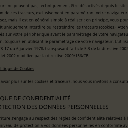
eurs ne peuvent pas, techniquement, être désactivés depuis le si
ation de ces traceurs, exclusivement en paramétrant votre navigat
isez, mais il est en général simple à réaliser : en principe, vous po
it uniquement interdire ou restreindre les traceurs (cookies). Atten
és sur votre périphérique avant le paramétrage de votre navigateur
n, toujours en utilisant le paramétrage de votre navigateur. L’utilisa
 78-17 du 6 janvier 1978, transposant l’article 5.3 de la directive 
llet 2002 modifiée par la directive 2009/136/CE.
litique de Cookies
avoir plus sur les cookies et traceurs, nous vous invitons à consulte
IQUE DE CONFIDENTIALITÉ
OTECTION DES DONNÉES PERSONNELLES
iture s’engage au respect des règles de confidentialité relatives à 
niveau de protection à vos données personnelles en conformité avec