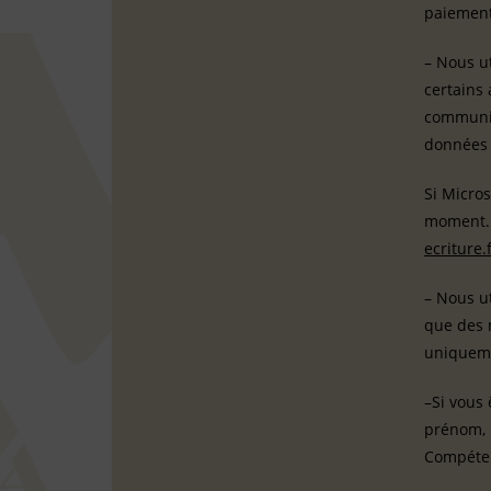
paiement 
– Nous ut
certains 
communiq
données 
Si Micros
moment. 
ecriture.
– Nous u
que des 
uniqueme
–Si vous 
prénom, 
Compéte