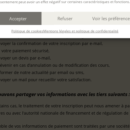
sentement peut avoir un effet négatif sur certaines caractéristiques et fonctions.
e…)
onvocation, votre dossier d’évaluation, les grilles d’émargement, le P
Accepter
Refuser
Voir les préférence
es fins utilisons-nous vos données personnelles ?
Politique de cookies
Mentions légales et politique de confidentialité
es sont principalement utilisées pour la gestion des relations avec
voyer la confirmation de votre inscription par e-mail,
r votre paiement sécurisé,
voyer un devis par e-mail,
évenir en cas d’annulation ou de modification des cours,
former de notre actualité par email ou sms,
voyer un mail pour recueillir votre satisfaction.
uvons partager vos informations avec les tiers suivants :
tains cas, le traitement de votre inscription peut nous amener à p
es ou avec l’autorité nationale de financement et de régulation de 
ble de vos informations de paiement sont traitées par une société ti