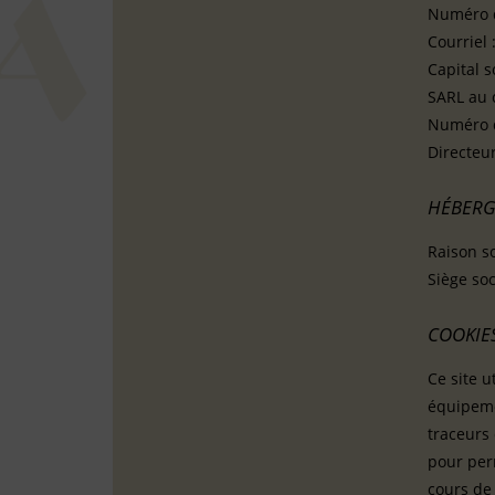
Numéro d
Courriel 
Capital s
SARL au c
Numéro d
Directeu
HÉBER
Raison s
Siège so
COOKIE
Ce site u
équipeme
traceurs 
pour per
cours de