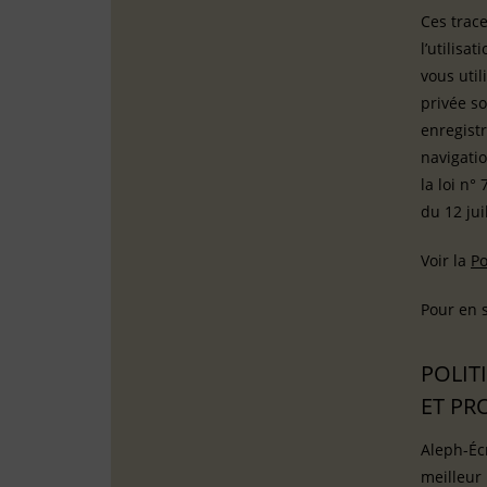
Ces trac
l’utilis
vous util
privée so
enregistr
navigatio
la loi n°
du 12 jui
Voir la
Po
Pour en s
POLIT
ET PR
Aleph-Écr
meilleur 