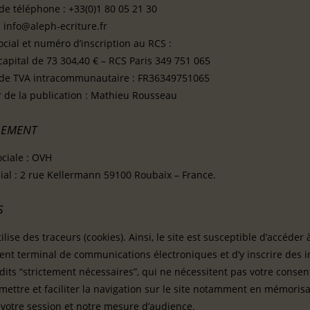
e téléphone : +33(0)1 80 05 21 30
: info@aleph-ecriture.fr
ocial et numéro d’inscription au RCS :
apital de 73 304,40 € – RCS Paris 349 751 065
e TVA intracommunautaire : FR36349751065
r de la publication : Mathieu Rousseau
GEMENT
ociale : OVH
cial : 2 rue Kellermann 59100 Roubaix – France.
S
tilise des traceurs (cookies). Ainsi, le site est susceptible d’accéd
nt terminal de communications électroniques et d’y inscrire des in
dits “strictement nécessaires”, qui ne nécessitent pas votre conse
mettre et faciliter la navigation sur le site notamment en mémorisa
 votre session et notre mesure d’audience.