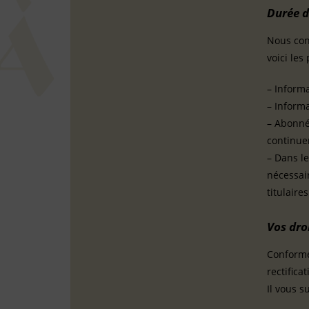
Durée d
Nous con
voici les
– Informa
– Informa
– Abonnés
continuer
– Dans le
nécessai
titulaire
Vos droi
Conformém
rectific
Il vous s