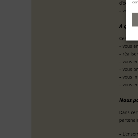
con
d’écritur
– votre c
A quell
Ces donné
– vous en
– réalise
– vous en
– vous pr
– vous in
– vous en
Nous po
Dans cer
partenair
– L’ensem