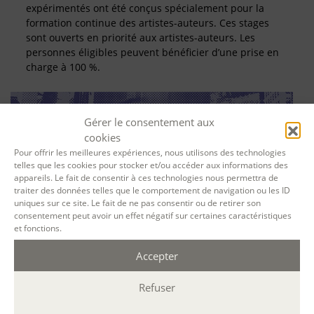
expérimentés ont été conçus spécialement pour la
formation continue des artistes-auteurs. Ces stages
sont ouverts en priorité aux artistes-auteurs. Les
personnes éligibles peuvent bénéficier d’une prise en
charge à 100 %.
Gérer le consentement aux
cookies
Pour offrir les meilleures expériences, nous utilisons des technologies
telles que les cookies pour stocker et/ou accéder aux informations des
appareils. Le fait de consentir à ces technologies nous permettra de
traiter des données telles que le comportement de navigation ou les ID
uniques sur ce site. Le fait de ne pas consentir ou de retirer son
consentement peut avoir un effet négatif sur certaines caractéristiques
SE FORMER À LA BIOGRAPHIE
et fonctions.
Accepter
Que vient faire le biographe dans une histoire qui n’est
pas la sienne ? Comment s’y prendre pour écrire
Refuser
l’autobiographie d’autrui ? Ce parcours vise
l’acquisition des compétences nécessaires à l’exercice