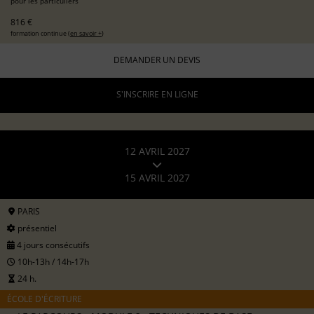
pour les particuliers
816 €
formation continue (
en savoir +
)
DEMANDER UN DEVIS
S'INSCRIRE EN LIGNE
12 AVRIL 2027
15 AVRIL 2027
PARIS
présentiel
4 jours consécutifs
10h-13h / 14h-17h
24 h.
ÉCOLE D'ÉCRITURE