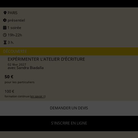
PARIS
présentiel
1 soirée
19h-22h
3 h.
DÉCOUVERTE
EXPÉRIMENTER L'ATELIER D'ÉCRITURE
02 févr 2027
avec
Sandra Biadalla
50 €
pour les particuliers
100 €
formation continue (
en savoir +
)
DEMANDER UN DEVIS
S'INSCRIRE EN LIGNE