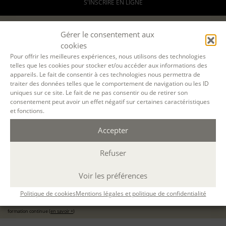
S'INSCRIRE EN LIGNE
Gérer le consentement aux
08 FÉVR. 2027
cookies
Pour offrir les meilleures expériences, nous utilisons des technologies
12 FÉVR. 2027
telles que les cookies pour stocker et/ou accéder aux informations des
appareils. Le fait de consentir à ces technologies nous permettra de
traiter des données telles que le comportement de navigation ou les ID
PARIS
uniques sur ce site. Le fait de ne pas consentir ou de retirer son
présentiel
consentement peut avoir un effet négatif sur certaines caractéristiques
et fonctions.
10h-13h / 14h-17h
24 h.
Accepter
ÉCOLE D'ÉCRITURE
MERCI SIMENON !
Refuser
08 févr 2027, 09 févr 2027, 11 févr 2027, 12 févr 2027
avec
Sandra Biadalla
Voir les préférences
480 €
ou 3 x 160€
pour les particuliers
Politique de cookies
Mentions légales et politique de confidentialité
960 €
formation continue (
en savoir +
)