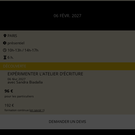
06 FÉVR. 2027
PARIS
présentiel
10h-13h / 14h-17h
6 h.
DÉCOUVERTE
EXPÉRIMENTER L'ATELIER D'ÉCRITURE
06 févr 2027
avec
Sandra Biadalla
96 €
pour les particuliers
192 €
formation continue (
en savoir +
)
DEMANDER UN DEVIS