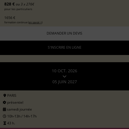
828 €
ou 3 x 276€
pour les particuliers
1656 €
formation continue (
en savoir +
)
DEMANDER UN DEVIS
S'INSCRIRE EN LIGNE
10 OCT. 2026
05 JUIN 2027
PARIS
présentiel
samedi journée
10h-13h / 14h-17h
43 h.