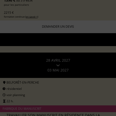
1390 €
ou 3 x 463€
pour les particuliers
2215 €
formation continue (
en savoir +
)
DEMANDER UN DEVIS
28 AVRIL 2027
03 MAI 2027
BELFORÊT-EN-PERCHE
résidentiel
voir planning
22 h.
FABRIQUE DU MANUSCRIT
TRAVAILLER SON MANUSCRIT EN RÉSIDENCE DANS LA