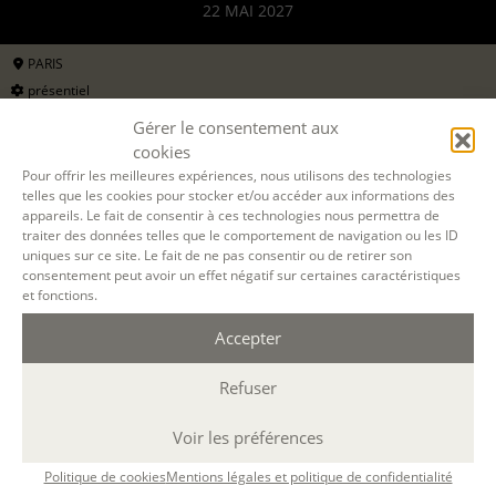
22 MAI 2027
PARIS
présentiel
samedi journée
Gérer le consentement aux
10h-13h / 14h-17h
cookies
43 h.
Pour offrir les meilleures expériences, nous utilisons des technologies
telles que les cookies pour stocker et/ou accéder aux informations des
FABRIQUE DU MANUSCRIT
appareils. Le fait de consentir à ces technologies nous permettra de
LE CERCLE DES CONTEMPORAINS - OUVRIR UN CHANTIER
traiter des données telles que le comportement de navigation ou les ID
17 oct 2026, 21 nov 2026, 09 janv 2027, 27 févr 2027, 20 mars 2027, 24 avr 2027,
uniques sur ce site. Le fait de ne pas consentir ou de retirer son
22 mai 2027
avec
Aline Barbier, Solange De Fréminville
consentement peut avoir un effet négatif sur certaines caractéristiques
et fonctions.
1070 €
ou 3 x 357€
pour les particuliers
Accepter
2140 €
formation continue (
en savoir +
)
Refuser
DEMANDER UN DEVIS
Voir les préférences
S'INSCRIRE EN LIGNE
Politique de cookies
Mentions légales et politique de confidentialité
Il ne reste que 2 places !