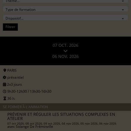
Filtrer
07 OCT. 2026
06 NOV. 2026
PARIS
présentiel
2x3 jours
9h30-12h30 / 13h30-16h30
36 h.
SE FORMER À L'ANIMATION
PRÉVENIR ET RÉGULER LES SITUATIONS COMPLEXES EN
ATELIER
07 oct 2026, 08 oct 2026, 09 oct 2026, 04 nov 2026, 05 nov 2026, 06 nov 2026
avec
Solange De Fréminville