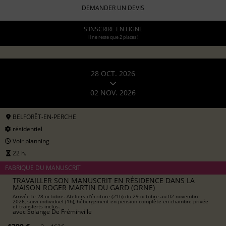
DEMANDER UN DEVIS
S'INSCRIRE EN LIGNE
Il ne reste que 2 places !
28 OCT. 2026
02 NOV. 2026
BELFORÊT-EN-PERCHE
résidentiel
Voir planning
22 h.
FABRIQUE DU MANUSCRIT
TRAVAILLER SON MANUSCRIT EN RÉSIDENCE DANS LA
MAISON ROGER MARTIN DU GARD (ORNE)
Arrivée le 28 octobre. Ateliers d'écriture (21h) du 29 octobre au 02 novembre
2026, suivi individuel (1h), hébergement en pension complète en chambre privée
et transferts inclus.
avec
Solange De Fréminville