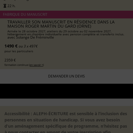
22 h.
FABRIQUE DU MANUSCRIT
TRAVAILLER SON MANUSCRIT EN RÉSIDENCE DANS LA
MAISON ROGER MARTIN DU GARD (ORNE)
Arrivée le 28 octobre 2027, ateliers du 29 octobre au 02 novembre 2027,
hébergement en chambre individuelle avec pension complète et transferts inclus.
avec
Solange De Fréminville
1490 €
ou 3 x 497€
pour les particuliers
2359 €
formation continue (
en savoir +
)
DEMANDER UN DEVIS
Accessibilité : ALEPH-ÉCRITURE est sensible à l’inclusion des
personnes en situation de handicap. Si vous avez besoin
d’un aménagement spécifique de programme, n’hésitez pas
à nous contacter en amont de votre inscription afin