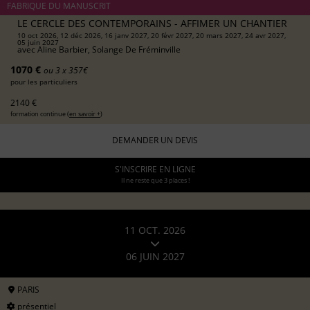
FABRIQUE DU MANUSCRIT
LE CERCLE DES CONTEMPORAINS - AFFIMER UN CHANTIER
10 oct 2026, 12 déc 2026, 16 janv 2027, 20 févr 2027, 20 mars 2027, 24 avr 2027,
05 juin 2027
avec
Aline Barbier, Solange De Fréminville
1070 €
ou 3 x 357€
pour les particuliers
2140 €
formation continue (
en savoir +
)
DEMANDER UN DEVIS
S'INSCRIRE EN LIGNE
Il ne reste que 3 places !
11 OCT. 2026
06 JUIN 2027
PARIS
présentiel