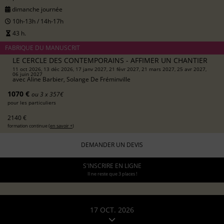
dimanche journée
10h-13h / 14h-17h
43 h.
FABRIQUE DU MANUSCRIT
LE CERCLE DES CONTEMPORAINS - AFFIMER UN CHANTIER
11 oct 2026, 13 déc 2026, 17 janv 2027, 21 févr 2027, 21 mars 2027, 25 avr 2027,
06 juin 2027
avec
Aline Barbier, Solange De Fréminville
1070 €
ou 3 x 357€
pour les particuliers
2140 €
formation continue (
en savoir +
)
DEMANDER UN DEVIS
S'INSCRIRE EN LIGNE
Il ne reste que 3 places !
17 OCT. 2026