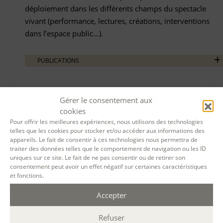
déploiement dans les différents champs du spectacle
vivant (performance, lectures, créations, interventions
dans l’espace public…).
PUBLICATIONS
Gérer le consentement aux
cookies
Pour offrir les meilleures expériences, nous utilisons des technologies
telles que les cookies pour stocker et/ou accéder aux informations des
appareils. Le fait de consentir à ces technologies nous permettra de
traiter des données telles que le comportement de navigation ou les ID
uniques sur ce site. Le fait de ne pas consentir ou de retirer son
consentement peut avoir un effet négatif sur certaines caractéristiques
et fonctions.
Accepter
Refuser
Filtrer