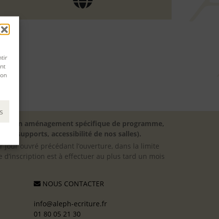
tir
nt
son
s
besoin d’un aménagement spécifique de programme,
 des supports, accessibilité de nos salles).
er jour ouvré précédant l’ouverture, dans la limite
 d’inscription est à effectuer au plus tard un mois
NOUS CONTACTER
info@aleph-ecriture.fr
01 80 05 21 30