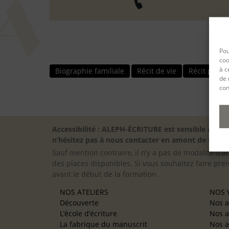
Pou
coo
à c
Biographie familiale
Récit de vie
Récit profe
de 
con
Accessibilité : ALEPH-ÉCRITURE est sensible à l’
n’hésitez pas à nous contacter en amont de votre in
Sauf mention contraire, il n’y a pas de modalité d’ac
des places disponibles. Si vous souhaitez faire pre
avant le début de la formation.
NOS ATELIERS
NOS V
Découverte
Nos a
L’école d’écriture
Nos a
La fabrique du manuscrit
Nos a