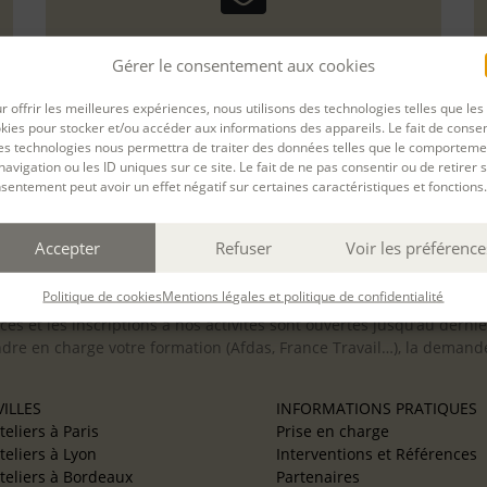
Gérer le consentement aux cookies
r offrir les meilleures expériences, nous utilisons des technologies telles que les
kies pour stocker et/ou accéder aux informations des appareils. Le fait de consen
es technologies nous permettra de traiter des données telles que le comporteme
ssionnel
navigation ou les ID uniques sur ce site. Le fait de ne pas consentir ou de retirer 
sentement peut avoir un effet négatif sur certaines caractéristiques et fonctions.
Accepter
Refuser
Voir les préférence
inclusion des personnes en situation de handicap. Si vous avez 
Politique de cookies
Mentions légales et politique de confidentialité
scription afin d’étudier la faisabilité de votre projet (adaptation
cès et les inscriptions à nos activités sont ouvertes jusqu’au derni
ndre en charge votre formation (Afdas, France Travail…), la demande
ILLES
INFORMATIONS PRATIQUES
teliers à Paris
Prise en charge
teliers à Lyon
Interventions et Références
teliers à Bordeaux
Partenaires