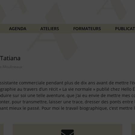
AGENDA
ATELIERS
FORMATEURS
PUBLICA
 Tatiana
 Issy-Les-Moulineaux												
 assistante commerciale pendant plus de dix ans avant de mettre l’é
ographie au travers d’un récit « La vie normale » publié chez Hello 
duire sur soi une telle aventure, que j’ai eu envie de mettre mes
onter, pour transmettre, laisser une trace, dresser des ponts entre l
nt mieux le passé. Pour moi le travail biographique, c’est mettre l