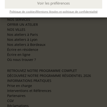
Voir les préférences
Se former à la biographie
Se former à l’animation
Politique de cookies
Mentions légales et politique de confidentialité
NOS SERVICES
OFFRIR UN ATELIER
NOS VILLES
Nos ateliers à Paris
Nos ateliers à Lyon
Nos ateliers à Bordeaux
Écrire en résidence
Écrire en ligne
Où nous trouver ?
RETROUVEZ NOTRE PROGRAMME COMPLET
DÉCOUVREZ NOTRE PROGRAMME RÉSIDENTIEL 2026
INFORMATIONS PRATIQUES
Prise en charge
Interventions et Références
Partenaires
CGV
Réclamations