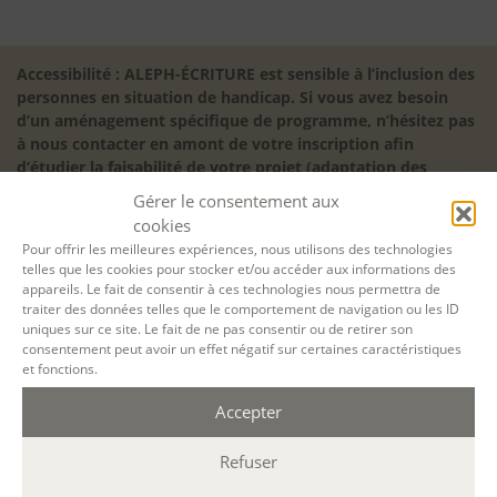
Accessibilité : ALEPH-ÉCRITURE est sensible à l’inclusion des
personnes en situation de handicap. Si vous avez besoin
d’un aménagement spécifique de programme, n’hésitez pas
à nous contacter en amont de votre inscription afin
d’étudier la faisabilité de votre projet (adaptation des
supports, accessibilité de nos salles).
Gérer le consentement aux
Sauf mention contraire, il n’y a pas de modalité d’accès et les
cookies
inscriptions à nos activités sont ouvertes jusqu’au dernier
Pour offrir les meilleures expériences, nous utilisons des technologies
jour ouvré précédant l’ouverture, dans la limite des places
telles que les cookies pour stocker et/ou accéder aux informations des
disponibles. Si vous souhaitez faire prendre en charge votre
appareils. Le fait de consentir à ces technologies nous permettra de
traiter des données telles que le comportement de navigation ou les ID
formation (Afdas, France Travail…), la demande d’inscription
uniques sur ce site. Le fait de ne pas consentir ou de retirer son
est à effectuer au plus tard un mois avant le début de la
consentement peut avoir un effet négatif sur certaines caractéristiques
formation.
et fonctions.
NOS ATELIERS
Accepter
Découverte
L’école d’écriture
Refuser
La fabrique du manuscrit
Les stages pour artistes-auteurs