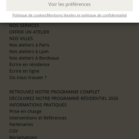
Voir les préférences
Se former à la biographie
Se former à l’animation
Politique de cookies
Mentions légales et politique de confidentialité
NOS SERVICES
OFFRIR UN ATELIER
NOS VILLES
Nos ateliers à Paris
Nos ateliers à Lyon
Nos ateliers à Bordeaux
Écrire en résidence
Écrire en ligne
Où nous trouver ?
RETROUVEZ NOTRE PROGRAMME COMPLET
DÉCOUVREZ NOTRE PROGRAMME RÉSIDENTIEL 2026
INFORMATIONS PRATIQUES
Prise en charge
Interventions et Références
Partenaires
CGV
Réclamations