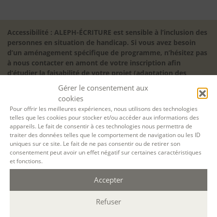
Accessibilité : ALEPH-ÉCRITURE est sensible à l’inclusion des
personnes en situation de handicap. Si vous avez besoin
d’un aménagement spécifique de programme, n’hésitez pas
à nous contacter en amont de votre inscription afin
d’étudier la faisabilité de votre projet (adaptation des
supports, accessibilité de nos salles).
Gérer le consentement aux
Sauf mention contraire, il n’y a pas de modalité d’accès et les
cookies
inscriptions à nos activités sont ouvertes jusqu’au dernier
Pour offrir les meilleures expériences, nous utilisons des technologies
jour ouvré précédant l’ouverture, dans la limite des places
telles que les cookies pour stocker et/ou accéder aux informations des
disponibles. Si vous souhaitez faire prendre en charge votre
appareils. Le fait de consentir à ces technologies nous permettra de
traiter des données telles que le comportement de navigation ou les ID
formation (Afdas, France Travail…), la demande d’inscription
uniques sur ce site. Le fait de ne pas consentir ou de retirer son
est à effectuer au plus tard un mois avant le début de la
consentement peut avoir un effet négatif sur certaines caractéristiques
formation.
et fonctions.
NOS ATELIERS
Accepter
Découverte
L’école d’écriture
Refuser
La fabrique du manuscrit
Les stages pour artistes-auteurs