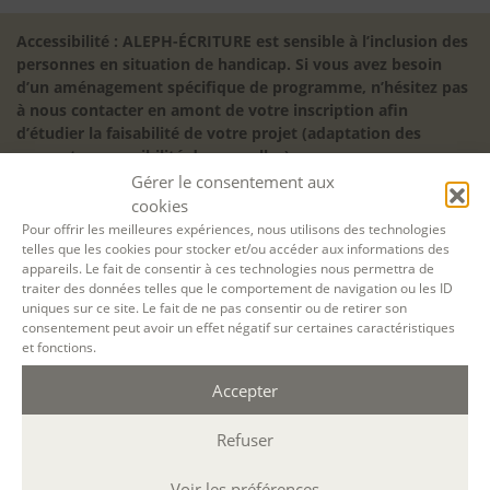
Accessibilité : ALEPH-ÉCRITURE est sensible à l’inclusion des
personnes en situation de handicap. Si vous avez besoin
d’un aménagement spécifique de programme, n’hésitez pas
à nous contacter en amont de votre inscription afin
d’étudier la faisabilité de votre projet (adaptation des
supports, accessibilité de nos salles).
Gérer le consentement aux
Sauf mention contraire, il n’y a pas de modalité d’accès et les
cookies
inscriptions à nos activités sont ouvertes jusqu’au dernier
jour ouvré précédant l’ouverture, dans la limite des places
Pour offrir les meilleures expériences, nous utilisons des technologies
telles que les cookies pour stocker et/ou accéder aux informations des
disponibles. Si vous souhaitez faire prendre en charge votre
appareils. Le fait de consentir à ces technologies nous permettra de
formation (Afdas, France Travail…), la demande d’inscription
traiter des données telles que le comportement de navigation ou les ID
est à effectuer au plus tard un mois avant le début de la
uniques sur ce site. Le fait de ne pas consentir ou de retirer son
formation.
consentement peut avoir un effet négatif sur certaines caractéristiques
et fonctions.
NOS ATELIERS
Découverte
Accepter
L’école d’écriture
La fabrique du manuscrit
Refuser
Les stages pour artistes-auteurs
Se former à la biographie
Voir les préférences