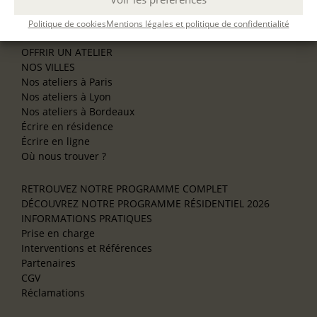
Se former à l’animation
Politique de cookies
Mentions légales et politique de confidentialité
NOS SERVICES
OFFRIR UN ATELIER
NOS VILLES
Nos ateliers à Paris
Nos ateliers à Lyon
Nos ateliers à Bordeaux
Écrire en résidence
Écrire en ligne
Où nous trouver ?
RETROUVEZ NOTRE PROGRAMME COMPLET
DÉCOUVREZ NOTRE PROGRAMME RÉSIDENTIEL 2026
INFORMATIONS PRATIQUES
Prise en charge
Interventions et Références
Partenaires
CGV
Réclamations