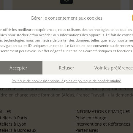
Gérer le consentement aux cookies
r offrir les meilleures expériences, nous utilisons des technologies telles que les
kies pour stocker et/ou accéder aux informations des appareils. Le fait de consen
es technologies nous permettra de traiter des données telles que le comporteme
navigation ou les ID uniques sur ce site. Le fait de ne pas consentir ou de retirer 
sentement peut avoir un effet négatif sur certaines caractéristiques et fonctions.
Accepter
Refuser
Voir les préférence
inclusion des personnes en situation de handicap. Si vous avez 
Politique de cookies
Mentions légales et politique de confidentialité
scription afin d’étudier la faisabilité de votre projet (adaptation
cès et les inscriptions à nos activités sont ouvertes jusqu’au derni
ndre en charge votre formation (Afdas, France Travail…), la demande
ILLES
INFORMATIONS PRATIQUES
teliers à Paris
Prise en charge
teliers à Lyon
Interventions et Références
teliers à Bordeaux
Partenaires