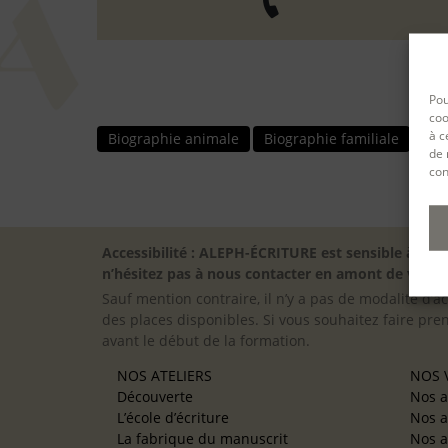
Pou
coo
à c
Biographie animale
Biographie familiale
de 
con
Accessibilité : ALEPH-ÉCRITURE est sensible à l’
n’hésitez pas à nous contacter en amont de votre in
Sauf mention contraire, il n’y a pas de modalité d’ac
des places disponibles. Si vous souhaitez faire pre
avant le début de la formation.
NOS ATELIERS
NOS V
Découverte
Nos a
L’école d’écriture
Nos a
La fabrique du manuscrit
Nos a