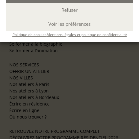
formation.
Refuser
NOS ATELIERS
Découverte
Voir les préférences
L’école d’écriture
La fabrique du manuscrit
Politique de cookies
Mentions légales et politique de confidentialité
Les stages pour artistes-auteurs
Se former à la biographie
Se former à l’animation
NOS SERVICES
OFFRIR UN ATELIER
NOS VILLES
Nos ateliers à Paris
Nos ateliers à Lyon
Nos ateliers à Bordeaux
Écrire en résidence
Écrire en ligne
Où nous trouver ?
RETROUVEZ NOTRE PROGRAMME COMPLET
DÉCOUVREZ NOTRE PROGRAMME RÉSIDENTIEL 2026