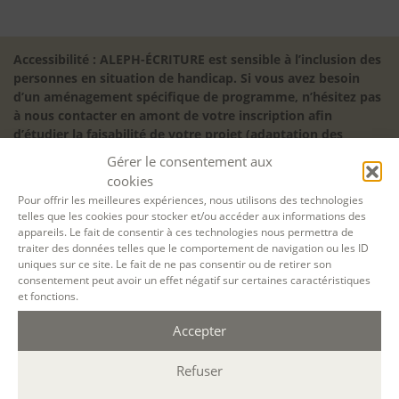
Accessibilité : ALEPH-ÉCRITURE est sensible à l’inclusion des
personnes en situation de handicap. Si vous avez besoin
d’un aménagement spécifique de programme, n’hésitez pas
à nous contacter en amont de votre inscription afin
d’étudier la faisabilité de votre projet (adaptation des
supports, accessibilité de nos salles).
Gérer le consentement aux
Sauf mention contraire, il n’y a pas de modalité d’accès et les
cookies
inscriptions à nos activités sont ouvertes jusqu’au dernier
Pour offrir les meilleures expériences, nous utilisons des technologies
jour ouvré précédant l’ouverture, dans la limite des places
telles que les cookies pour stocker et/ou accéder aux informations des
disponibles. Si vous souhaitez faire prendre en charge votre
appareils. Le fait de consentir à ces technologies nous permettra de
traiter des données telles que le comportement de navigation ou les ID
formation (Afdas, France Travail…), la demande d’inscription
uniques sur ce site. Le fait de ne pas consentir ou de retirer son
est à effectuer au plus tard un mois avant le début de la
consentement peut avoir un effet négatif sur certaines caractéristiques
formation.
et fonctions.
NOS ATELIERS
Accepter
Découverte
L’école d’écriture
Refuser
La fabrique du manuscrit
Les stages pour artistes-auteurs