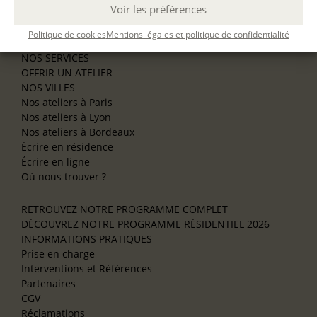
Voir les préférences
Se former à la biographie
Se former à l’animation
Politique de cookies
Mentions légales et politique de confidentialité
NOS SERVICES
OFFRIR UN ATELIER
NOS VILLES
Nos ateliers à Paris
Nos ateliers à Lyon
Nos ateliers à Bordeaux
Écrire en résidence
Écrire en ligne
Où nous trouver ?
RETROUVEZ NOTRE PROGRAMME COMPLET
DÉCOUVREZ NOTRE PROGRAMME RÉSIDENTIEL 2026
INFORMATIONS PRATIQUES
Prise en charge
Interventions et Références
Partenaires
CGV
Réclamations