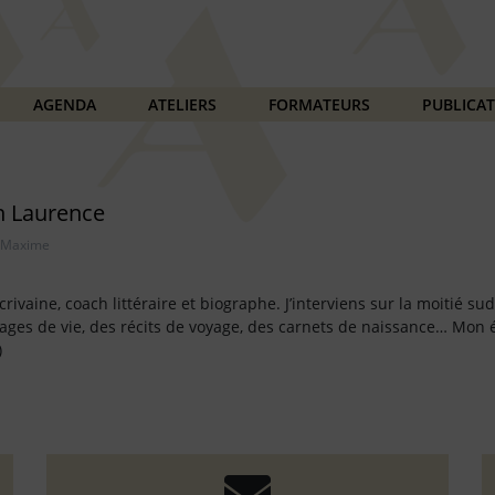
AGENDA
ATELIERS
FORMATEURS
PUBLICA
n Laurence
 Sainte-Maxime												
écrivaine, coach littéraire et biographe. J’interviens sur la moitié s
ges de vie, des récits de voyage, des carnets de naissance… Mon éc
)