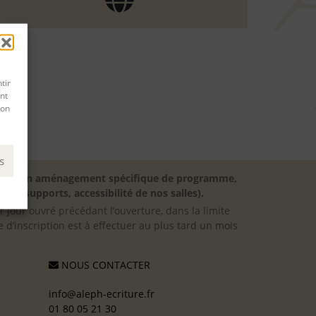
tir
nt
son
s
besoin d’un aménagement spécifique de programme,
 des supports, accessibilité de nos salles).
er jour ouvré précédant l’ouverture, dans la limite
 d’inscription est à effectuer au plus tard un mois
NOUS CONTACTER
info@aleph-ecriture.fr
01 80 05 21 30