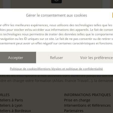
Gérer le consentement aux cookies
r offrir les meilleures expériences, nous utilisons des technologies telles que les
kies pour stocker et/ou accéder aux informations des appareils. Le fait de consen
es technologies nous permettra de traiter des données telles que le comporteme
navigation ou les ID uniques sur ce site. Le fait de ne pas consentir ou de retirer 
sentement peut avoir un effet négatif sur certaines caractéristiques et fonctions.
Accepter
Refuser
Voir les préférence
inclusion des personnes en situation de handicap. Si vous avez 
Politique de cookies
Mentions légales et politique de confidentialité
scription afin d’étudier la faisabilité de votre projet (adaptation
cès et les inscriptions à nos activités sont ouvertes jusqu’au derni
ndre en charge votre formation (Afdas, France Travail…), la demande
ILLES
INFORMATIONS PRATIQUES
teliers à Paris
Prise en charge
teliers à Lyon
Interventions et Références
teliers à Bordeaux
Partenaires