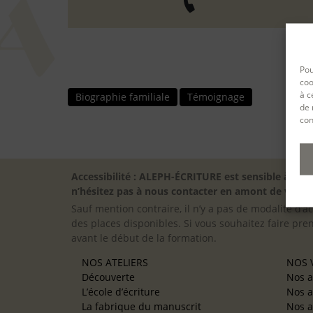
Pou
coo
à c
Biographie familiale
Témoignage
de 
con
Accessibilité : ALEPH-ÉCRITURE est sensible à l’
n’hésitez pas à nous contacter en amont de votre in
Sauf mention contraire, il n’y a pas de modalité d’ac
des places disponibles. Si vous souhaitez faire pre
avant le début de la formation.
NOS ATELIERS
NOS V
Découverte
Nos a
L’école d’écriture
Nos a
La fabrique du manuscrit
Nos a