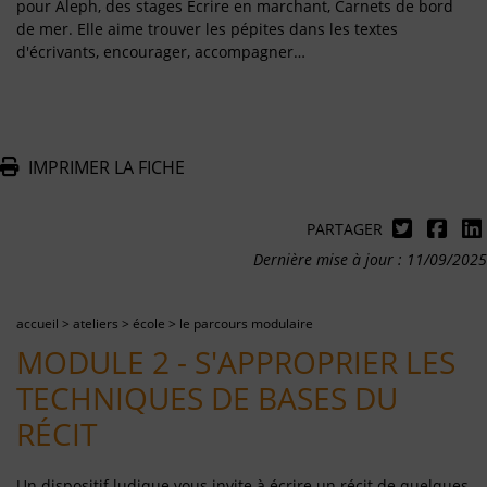
pour Aleph, des stages Écrire en marchant, Carnets de bord
de mer. Elle aime trouver les pépites dans les textes
d'écrivants, encourager, accompagner…
IMPRIMER LA FICHE
PARTAGER
Dernière mise à jour : 11/09/2025
accueil
>
ateliers
>
école
>
le parcours modulaire
MODULE 2 - S'APPROPRIER LES
TECHNIQUES DE BASES DU
RÉCIT
Un dispositif ludique vous invite à écrire un récit de quelques