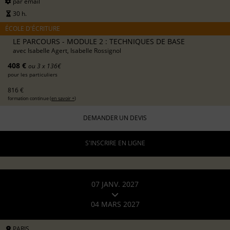
par email
30 h.
ÉCOLE D'ÉCRITURE
LE PARCOURS - MODULE 2 : TECHNIQUES DE BASE
avec
Isabelle Agert, Isabelle Rossignol
408 €
ou 3 x 136€
pour les particuliers
816 €
formation continue (
en savoir +
)
DEMANDER UN DEVIS
S'INSCRIRE EN LIGNE
07 JANV. 2027
04 MARS 2027
PARIS