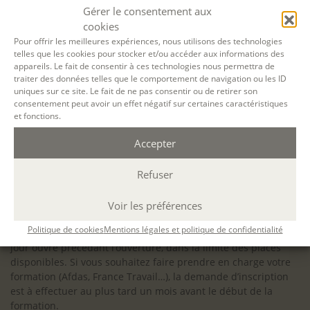
configuration minimale requise pour pouvoir travailler
Gérer le consentement aux
dans les meilleures conditions : Configuration
cookies
matérielle requise pour
Microsoft Teams | Microsoft
Pour offrir les meilleures expériences, nous utilisons des technologies
telles que les cookies pour stocker et/ou accéder aux informations des
Learn
appareils. Le fait de consentir à ces technologies nous permettra de
traiter des données telles que le comportement de navigation ou les ID
uniques sur ce site. Le fait de ne pas consentir ou de retirer son
consentement peut avoir un effet négatif sur certaines caractéristiques
et fonctions.
Accessibilité : ALEPH-ÉCRITURE est sensible à l’inclusion des
Accepter
personnes en situation de handicap. Si vous avez besoin
d’un aménagement spécifique de programme, n’hésitez pas
à nous contacter en amont de votre inscription afin
Refuser
d’étudier la faisabilité de votre projet (adaptation des
supports, accessibilité de nos salles).
Voir les préférences
Sauf mention contraire, il n’y a pas de modalité d’accès et les
Politique de cookies
Mentions légales et politique de confidentialité
inscriptions à nos activités sont ouvertes jusqu’au dernier
jour ouvré précédant l’ouverture, dans la limite des places
disponibles. Si vous souhaitez faire prendre en charge votre
formation (Afdas, France Travail…), la demande d’inscription
est à effectuer au plus tard un mois avant le début de la
formation.