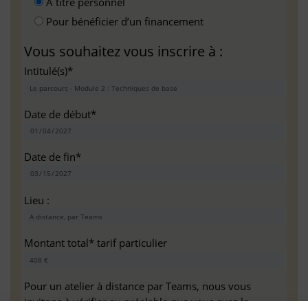
A titre personnel
Pour bénéficier d’un financement
Vous souhaitez vous inscrire à :
Intitulé(s)*
Date de début*
Date de fin*
Lieu :
Montant total* tarif particulier
Pour un atelier à distance par Teams, nous vous
invitons à vérifier au préalable que vous avez la