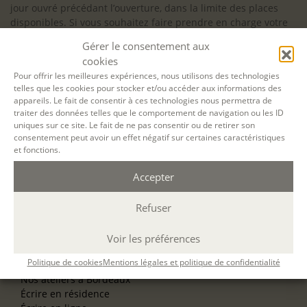
jour ouvré précédant l’ouverture, dans la limite des places
disponibles. Si vous souhaitez faire prendre en charge votre
formation (Afdas, France Travail…), la demande d’inscription
Gérer le consentement aux
est à effectuer au plus tard un mois avant le début de la
cookies
formation.
Pour offrir les meilleures expériences, nous utilisons des technologies
telles que les cookies pour stocker et/ou accéder aux informations des
NOS ATELIERS
appareils. Le fait de consentir à ces technologies nous permettra de
Découverte
traiter des données telles que le comportement de navigation ou les ID
L’école d’écriture
uniques sur ce site. Le fait de ne pas consentir ou de retirer son
La fabrique du manuscrit
consentement peut avoir un effet négatif sur certaines caractéristiques
Les stages pour artistes-auteurs
et fonctions.
Se former à la biographie
Se former à l’animation
Accepter
Refuser
NOS SERVICES
OFFRIR UN ATELIER
NOS VILLES
Voir les préférences
Nos ateliers à Paris
Politique de cookies
Mentions légales et politique de confidentialité
Nos ateliers à Lyon
Nos ateliers à Bordeaux
Écrire en résidence