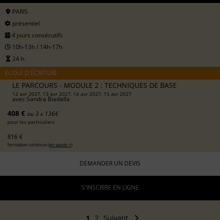
PARIS
présentiel
4 jours consécutifs
10h-13h / 14h-17h
24 h.
ÉCOLE D'ÉCRITURE
LE PARCOURS - MODULE 2 : TECHNIQUES DE BASE
12 avr 2027, 13 avr 2027, 14 avr 2027, 15 avr 2027
avec
Sandra Biadalla
408 €
ou 3 x 136€
pour les particuliers
816 €
formation continue (
en savoir +
)
DEMANDER UN DEVIS
S'INSCRIRE EN LIGNE
1
2
Suivant