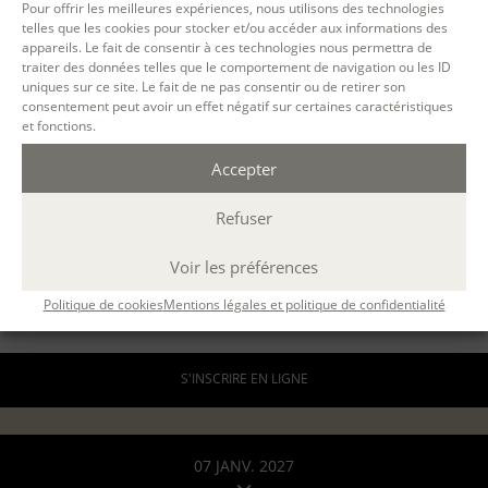
Pour offrir les meilleures expériences, nous utilisons des technologies
telles que les cookies pour stocker et/ou accéder aux informations des
appareils. Le fait de consentir à ces technologies nous permettra de
A DISTANCE
traiter des données telles que le comportement de navigation ou les ID
par email
uniques sur ce site. Le fait de ne pas consentir ou de retirer son
30 h.
consentement peut avoir un effet négatif sur certaines caractéristiques
et fonctions.
ÉCOLE D'ÉCRITURE
LE PARCOURS - MODULE 2 : TECHNIQUES DE BASE
Accepter
avec
Isabelle Agert, Isabelle Rossignol
408 €
ou 3 x 136€
Refuser
pour les particuliers
Voir les préférences
816 €
formation continue (
en savoir +
)
Politique de cookies
Mentions légales et politique de confidentialité
DEMANDER UN DEVIS
S'INSCRIRE EN LIGNE
07 JANV. 2027