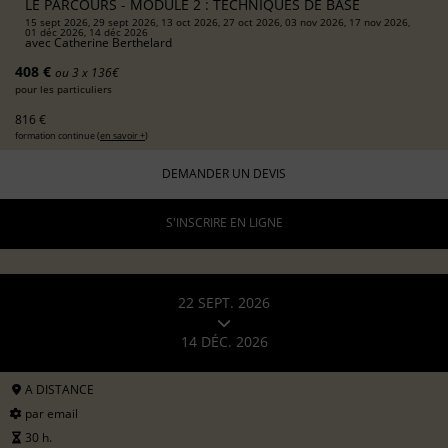
LE PARCOURS - MODULE 2 : TECHNIQUES DE BASE
15 sept 2026, 29 sept 2026, 13 oct 2026, 27 oct 2026, 03 nov 2026, 17 nov 2026,
01 déc 2026, 14 déc 2026
avec
Catherine Berthelard
408 €
ou 3 x 136€
pour les particuliers
816 €
formation continue (
en savoir +
)
DEMANDER UN DEVIS
S'INSCRIRE EN LIGNE
22 SEPT. 2026
14 DÉC. 2026
A DISTANCE
par email
30 h.