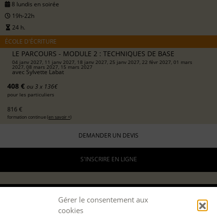
8 lundis en soirée
19h-22h
24 h.
ÉCOLE D'ÉCRITURE
LE PARCOURS - MODULE 2 : TECHNIQUES DE BASE
04 janv 2027, 11 janv 2027, 18 janv 2027, 25 janv 2027, 22 févr 2027, 01 mars
2027, 08 mars 2027, 15 mars 2027
avec
Sylvette Labat
408 €
ou 3 x 136€
pour les particuliers
816 €
formation continue (
en savoir +
)
DEMANDER UN DEVIS
S'INSCRIRE EN LIGNE
05 JANV. 2027
Gérer le consentement aux
cookies
29 MARS 2027