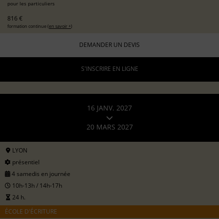
pour les particuliers
816 €
formation continue (
en savoir +
)
DEMANDER UN DEVIS
S'INSCRIRE EN LIGNE
16 JANV. 2027
20 MARS 2027
LYON
présentiel
4 samedis en journée
10h-13h / 14h-17h
24 h.
ÉCOLE D'ÉCRITURE