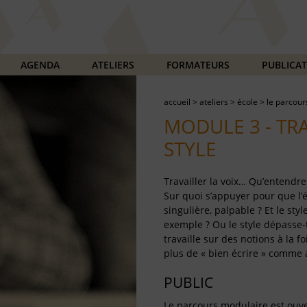
AGENDA
ATELIERS
FORMATEURS
PUBLICA
accueil
>
ateliers
>
école
>
le parcour
MODULE 3 - TRA
STYLE
Travailler la voix… Qu’entendre
Sur quoi s’appuyer pour que l’
singulière, palpable ? Et le styl
exemple ? Ou le style dépasse-
travaille sur des notions à la f
plus de « bien écrire » comme 
PUBLIC
Le parcours modulaire est ouver