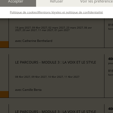
Accepter
Refuser
Voir les préférence
Politique de cookies
Mentions légales et politique de confidentialité
40
LE PARCOURS - MODULE 3 : LA VOIX ET LE STYLE
pour
816
19 janv 2027, 09 févr 2027, 02 mars 2027, 23 mars 2027, 06 avr
form
2027, 20 avr 2027, 11 mai 2027, 01 juin 2027
avec
Catherine Berthelard
40
LE PARCOURS - MODULE 3 : LA VOIX ET LE STYLE
pour
816
form
08 févr 2027, 09 févr 2027, 10 févr 2027, 11 févr 2027
avec
Camille Berta
40
LE PARCOURS - MODULE 3 : LA VOIX ET LE STYLE