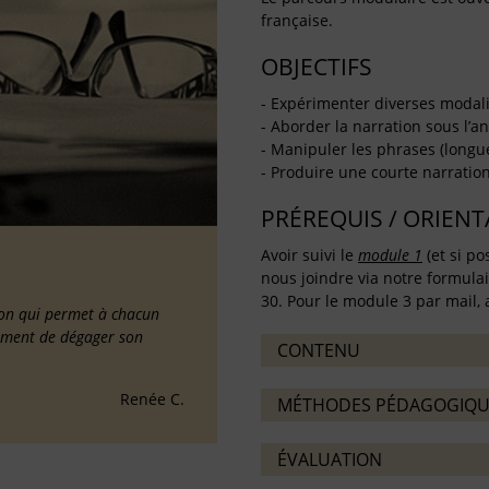
française.
OBJECTIFS
- Expérimenter diverses modali
- Aborder la narration sous l’a
- Manipuler les phrases (longu
- Produire une courte narration 
PRÉREQUIS / ORIEN
Avoir suivi le
module 1
(et si po
nous joindre via notre formula
30. Pour le module 3 par mail, a
tion qui permet à chacun
lement de dégager son
CONTENU
Renée C.
MÉTHODES PÉDAGOGIQU
ÉVALUATION