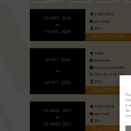
A DISTANCE
22 SEPT. 2026
par email
30 h.
14 DÉC. 2026
ÉCOLE D'ÉCRITURE
PARIS
26 OCT. 2026
présentiel
4 jours consécutifs
10h-13h / 14h-17h
24 h.
29 OCT. 2026
ÉCOLE D'ÉCRITURE
Pou
coo
à c
A DISTANCE
de 
05 JANV. 2027
par email
con
30 h.
29 MARS 2027
ÉCOLE D'ÉCRITURE