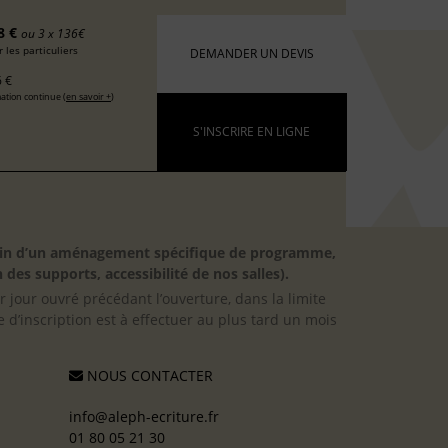
8 €
ou 3 x 136€
 les particuliers
DEMANDER UN DEVIS
 €
ation continue (
en savoir +
)
S'INSCRIRE EN LIGNE
besoin d’un aménagement spécifique de programme,
 des supports, accessibilité de nos salles).
er jour ouvré précédant l’ouverture, dans la limite
 d’inscription est à effectuer au plus tard un mois
NOUS CONTACTER
info@aleph-ecriture.fr
01 80 05 21 30