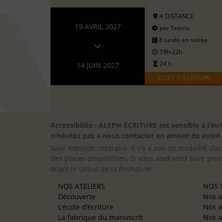
A DISTANCE
19 AVRIL 2027
par Teams
8 lundis en soirée
19h-22h
24 h.
14 JUIN 2027
ÉCOLE D'ÉCRITURE
Accessibilité : ALEPH-ÉCRITURE est sensible à l’
n’hésitez pas à nous contacter en amont de votre in
Sauf mention contraire, il n’y a pas de modalité d’ac
des places disponibles. Si vous souhaitez faire pre
avant le début de la formation.
NOS ATELIERS
NOS V
Découverte
Nos a
L’école d’écriture
Nos a
La fabrique du manuscrit
Nos a