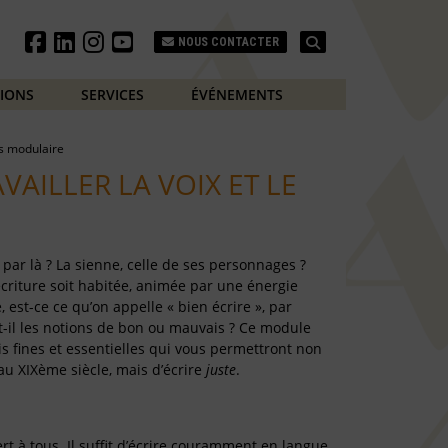
Search
NOUS CONTACTER
TIONS
SERVICES
ÉVÉNEMENTS
s modulaire
VAILLER LA VOIX ET LE
 par là ? La sienne, celle de ses personnages ?
écriture soit habitée, animée par une énergie
e, est-ce ce qu’on appelle « bien écrire », par
t-il les notions de bon ou mauvais ? Ce module
ois fines et essentielles qui vous permettront non
au XIXème siècle, mais d’écrire
juste
.
t à tous. Il suffit d’écrire couramment en langue