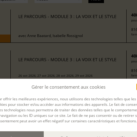
40
LE PARCOURS - MODULE 3 : LA VOIX ET LE STYLE
pour
816
form
avec
Anne Baatard, Isabelle Rossignol
40
LE PARCOURS - MODULE 3 : LA VOIX ET LE STYLE
pour
816
26 oct 2026, 27 oct 2026, 28 oct 2026, 29 oct 2026
form
Gérer le consentement aux cookies
avec
Valérie Mello
r offrir les meilleures expériences, nous utilisons des technologies telles que les
kies pour stocker et/ou accéder aux informations des appareils. Le fait de consen
es technologies nous permettra de traiter des données telles que le comporteme
40
LE PARCOURS - MODULE 3 : LA VOIX ET LE STYLE
navigation ou les ID uniques sur ce site. Le fait de ne pas consentir ou de retirer 
pour
sentement peut avoir un effet négatif sur certaines caractéristiques et fonctions.
816
form
avec
Anne Baatard, Isabelle Rossignol