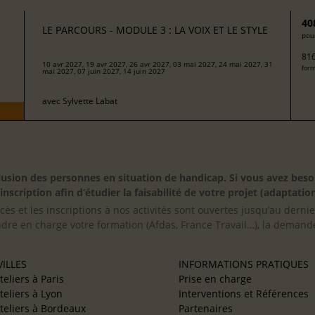
40
LE PARCOURS - MODULE 3 : LA VOIX ET LE STYLE
pour
816
10 avr 2027, 19 avr 2027, 26 avr 2027, 03 mai 2027, 24 mai 2027, 31
form
mai 2027, 07 juin 2027, 14 juin 2027
avec
Sylvette Labat
inclusion des personnes en situation de handicap. Si vous avez 
scription afin d’étudier la faisabilité de votre projet (adaptation
cès et les inscriptions à nos activités sont ouvertes jusqu’au derni
ndre en charge votre formation (Afdas, France Travail…), la demande
ILLES
INFORMATIONS PRATIQUES
teliers à Paris
Prise en charge
teliers à Lyon
Interventions et Références
teliers à Bordeaux
Partenaires