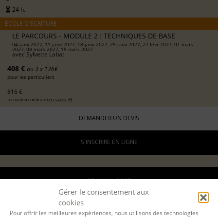
24 h.
ÉCOLE D'ÉCRITURE
LE PARCOURS - MODULE 2 : TECHNIQUES DE BASE
04 janv 2027, 11 janv 2027, 18 janv 2027, 25 janv 2027, 22 févr 2027, 01 mars
2027, 08 mars 2027, 15 mars 2027
avec
Sylvette Labat
408 €
ou 3 x 136€
pour les particuliers
816 €
formation continue (
en savoir +
)
DEMANDER UN DEVIS
S'INSCRIRE EN LIGNE
05 JANV. 2027
Gérer le consentement aux
29 MARS 2027
cookies
Pour offrir les meilleures expériences, nous utilisons des technologies