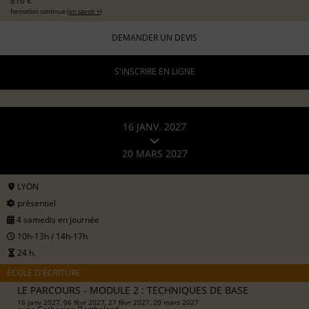
816 €
formation continue (
en savoir +
)
DEMANDER UN DEVIS
S'INSCRIRE EN LIGNE
16 JANV. 2027
20 MARS 2027
LYON
présentiel
4 samedis en journée
10h-13h / 14h-17h
24 h.
ÉCOLE D'ÉCRITURE
LE PARCOURS - MODULE 2 : TECHNIQUES DE BASE
16 janv 2027, 06 févr 2027, 27 févr 2027, 20 mars 2027