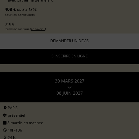
avec
Catherine Berthelard
408 €
ou 3 x 136€
pour les particuliers
816 €
formation continue (
en savoir +
)
DEMANDER UN DEVIS
S'INSCRIRE EN LIGNE
30 MARS 2027
08 JUIN 2027
PARIS
présentiel
8 mardis en matinée
10h-13h
24 h.