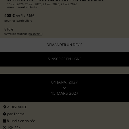
19 oct 2026, 20 oct 2026, 21 oct 2026, 22 oct 2026
avec
Camille Berta
408 €
ou 3 x 136€
pour les particuliers
816 €
formation continue (
en savoir +
)
DEMANDER UN DEVIS
S'INSCRIRE EN LIGNE
04 JANV. 2027
15 MARS 2027
A DISTANCE
par Teams
8 lundis en soirée
19h-22h