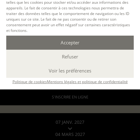
telles que les cookies pour stocker et/ou accéder aux informations des
A DISTANCE
appareils. Le fait de consentir à ces technologies nous permettra de
par email
traiter des données telles que le comportement de navigation ou les ID
30 h.
uniques sur ce site. Le fait de ne pas consentir ou de retirer son
consentement peut avoir un effet négatif sur certaines caractéristiques
ÉCOLE D'ÉCRITURE
et fonctions.
LE PARCOURS - MODULE 2 : TECHNIQUES DE BASE
avec
Isabelle Agert, Isabelle Rossignol
Accepter
408 €
ou 3 x 136€
pour les particuliers
Refuser
816 €
Voir les préférences
formation continue (
en savoir +
)
Politique de cookies
Mentions légales et politique de confidentialité
DEMANDER UN DEVIS
S'INSCRIRE EN LIGNE
07 JANV. 2027
04 MARS 2027