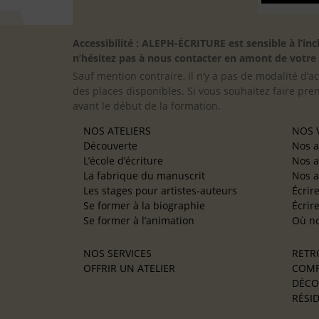
Accessibilité : ALEPH-ÉCRITURE est sensible à l’
n’hésitez pas à nous contacter en amont de votre in
Sauf mention contraire, il n’y a pas de modalité d’ac
des places disponibles. Si vous souhaitez faire pre
avant le début de la formation.
NOS ATELIERS
NOS V
Découverte
Nos a
L’école d’écriture
Nos a
La fabrique du manuscrit
Nos a
Les stages pour artistes-auteurs
Écrir
Se former à la biographie
Écrir
Se former à l’animation
Où no
NOS SERVICES
RETR
OFFRIR UN ATELIER
COMP
DÉCO
RÉSID