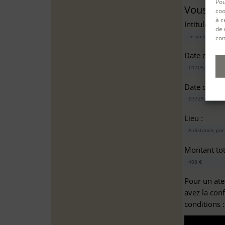
Pou
Vous sou
coo
à c
Intitulé(s)*
de 
con
Date de dé
Date de fin
Lieu :
Montant tota
Pour un ate
avez la con
conditions 