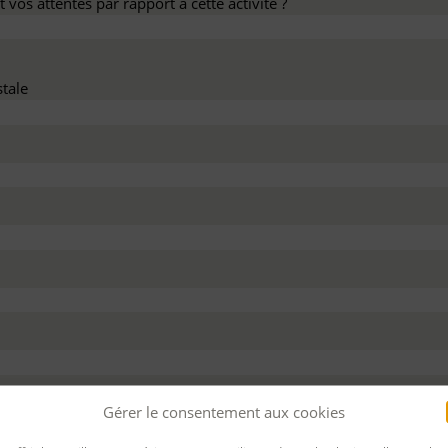
 vos attentes par rapport à cette activité ?
tale
dez ce devis :
Gérer le consentement aux cookies
 personnel
Pour bénéficier d’un financement