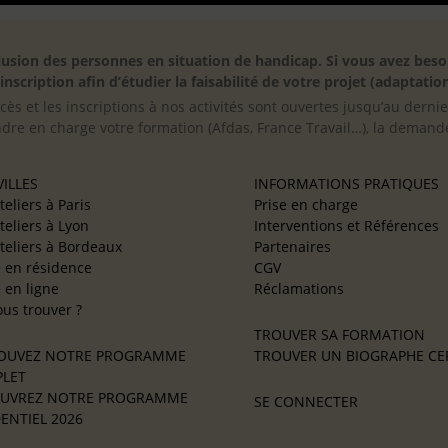
inclusion des personnes en situation de handicap. Si vous avez 
scription afin d’étudier la faisabilité de votre projet (adaptation
cès et les inscriptions à nos activités sont ouvertes jusqu’au derni
ndre en charge votre formation (Afdas, France Travail…), la demande
ILLES
INFORMATIONS PRATIQUES
teliers à Paris
Prise en charge
teliers à Lyon
Interventions et Références
teliers à Bordeaux
Partenaires
e en résidence
CGV
e en ligne
Réclamations
us trouver ?
TROUVER SA FORMATION
OUVEZ NOTRE PROGRAMME
TROUVER UN BIOGRAPHE CER
LET
UVREZ NOTRE PROGRAMME
SE CONNECTER
ENTIEL 2026