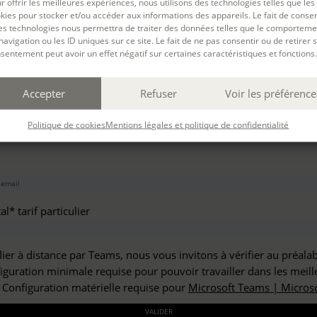
r offrir les meilleures expériences, nous utilisons des technologies telles que les
haitez vous inscrire à :
kies pour stocker et/ou accéder aux informations des appareils. Le fait de consen
es technologies nous permettra de traiter des données telles que le comporteme
navigation ou les ID uniques sur ce site. Le fait de ne pas consentir ou de retirer 
sentement peut avoir un effet négatif sur certaines caractéristiques et fonctions.
but*
Accepter
Refuser
Voir les préférence
*
Politique de cookies
Mentions légales et politique de confidentialité
l* tarif particulier
lier à distance par Teams, nous vous invitons à vérifier au préala
figuration minimale requise pour pouvoir travailler dans les meill
: Configuration matérielle requise pour
Microsoft Teams | Microso