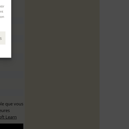
tir
nt
son
s
ble que vous
eures
ft Learn