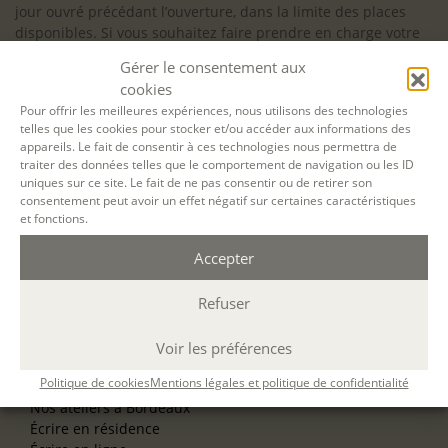
jour ouvré précédant l’ouverture, dans la limite des places
disponibles. Si vous souhaitez faire prendre en charge votre
formation (Afdas, France Travail…), la demande d’inscription
Gérer le consentement aux
est à effectuer au plus tard un mois avant le début de la
cookies
formation.
Pour offrir les meilleures expériences, nous utilisons des technologies
telles que les cookies pour stocker et/ou accéder aux informations des
NOS ATELIERS
appareils. Le fait de consentir à ces technologies nous permettra de
Découverte
traiter des données telles que le comportement de navigation ou les ID
L’école d’écriture
uniques sur ce site. Le fait de ne pas consentir ou de retirer son
La fabrique du manuscrit
consentement peut avoir un effet négatif sur certaines caractéristiques
Les stages pour artistes-auteurs
et fonctions.
Se former à la biographie
Se former à l’animation
Accepter
Refuser
NOS SERVICES
OFFRIR UN ATELIER
NOS VILLES
Voir les préférences
Nos ateliers à Paris
Politique de cookies
Mentions légales et politique de confidentialité
Nos ateliers à Lyon
Nos ateliers à Bordeaux
Écrire en résidence