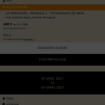
30 h.
ÉCOLE D'ÉCRITURE
LE PARCOURS - MODULE 2 : TECHNIQUES DE BASE
avec
Isabelle Agert, Isabelle Rossignol
408 €
ou 3 x 136€
pour les particuliers
816 €
formation continue (
en savoir +
)
DEMANDER UN DEVIS
S'INSCRIRE EN LIGNE
07 JANV. 2027
04 MARS 2027
PARIS
présentiel