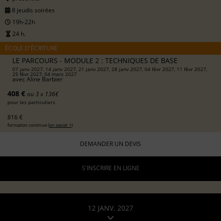
8 jeudis soirées
19h-22h
24 h.
ÉCOLE D'ÉCRITURE
LE PARCOURS - MODULE 2 : TECHNIQUES DE BASE
07 janv 2027, 14 janv 2027, 21 janv 2027, 28 janv 2027, 04 févr 2027, 11 févr 2027,
25 févr 2027, 04 mars 2027
avec
Aline Barbier
408 €
ou 3 x 136€
pour les particuliers
816 €
formation continue (
en savoir +
)
DEMANDER UN DEVIS
S'INSCRIRE EN LIGNE
12 JANV. 2027