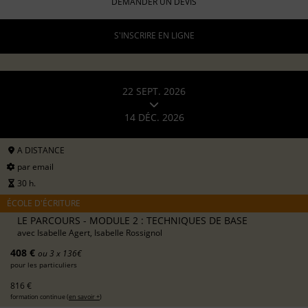
DEMANDER UN DEVIS
S'INSCRIRE EN LIGNE
22 SEPT. 2026
14 DÉC. 2026
A DISTANCE
par email
30 h.
ÉCOLE D'ÉCRITURE
LE PARCOURS - MODULE 2 : TECHNIQUES DE BASE
avec
Isabelle Agert, Isabelle Rossignol
408 €
ou 3 x 136€
pour les particuliers
816 €
formation continue (
en savoir +
)