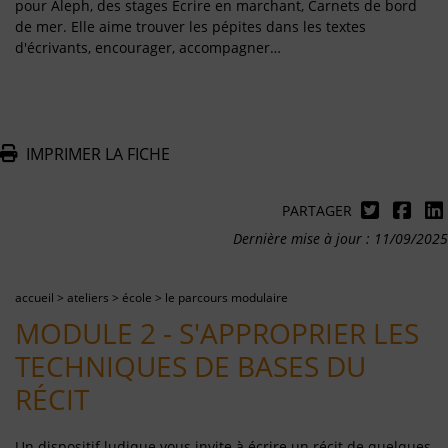
pour Aleph, des stages Écrire en marchant, Carnets de bord
de mer. Elle aime trouver les pépites dans les textes
d'écrivants, encourager, accompagner…
IMPRIMER LA FICHE
PARTAGER
Dernière mise à jour : 11/09/2025
accueil
>
ateliers
>
école
>
le parcours modulaire
MODULE 2 - S'APPROPRIER LES
TECHNIQUES DE BASES DU
RÉCIT
Un dispositif ludique vous invite à écrire un récit de quelques