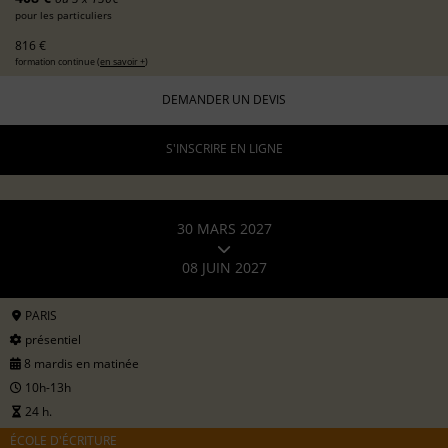
pour les particuliers
816 €
formation continue (
en savoir +
)
DEMANDER UN DEVIS
S'INSCRIRE EN LIGNE
30 MARS 2027
08 JUIN 2027
PARIS
présentiel
8 mardis en matinée
10h-13h
24 h.
ÉCOLE D'ÉCRITURE