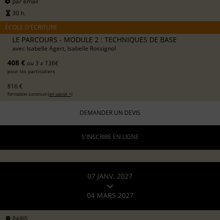
par email
30 h.
ÉCOLE D'ÉCRITURE
LE PARCOURS - MODULE 2 : TECHNIQUES DE BASE
avec
Isabelle Agert, Isabelle Rossignol
408 €
ou 3 x 136€
pour les particuliers
816 €
formation continue (
en savoir +
)
DEMANDER UN DEVIS
S'INSCRIRE EN LIGNE
07 JANV. 2027
04 MARS 2027
PARIS