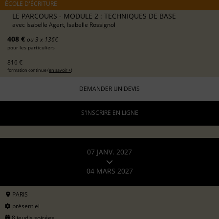
ÉCOLE D'ÉCRITURE
LE PARCOURS - MODULE 2 : TECHNIQUES DE BASE
avec
Isabelle Agert, Isabelle Rossignol
408 €
ou 3 x 136€
pour les particuliers
816 €
formation continue (
en savoir +
)
DEMANDER UN DEVIS
S'INSCRIRE EN LIGNE
07 JANV. 2027
04 MARS 2027
PARIS
présentiel
8 jeudis soirées