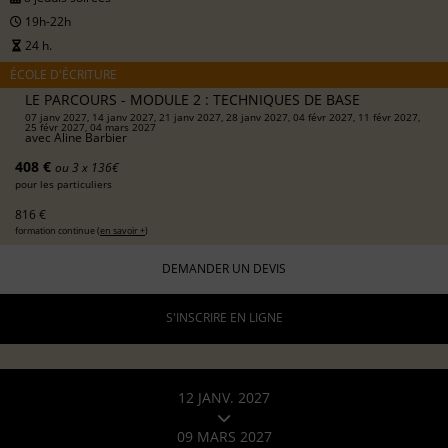
19h-22h
24 h.
ÉCOLE D'ÉCRITURE
LE PARCOURS - MODULE 2 : TECHNIQUES DE BASE
07 janv 2027, 14 janv 2027, 21 janv 2027, 28 janv 2027, 04 févr 2027, 11 févr 2027,
25 févr 2027, 04 mars 2027
avec
Aline Barbier
408 €
ou 3 x 136€
pour les particuliers
816 €
formation continue (
en savoir +
)
DEMANDER UN DEVIS
S'INSCRIRE EN LIGNE
12 JANV. 2027
09 MARS 2027