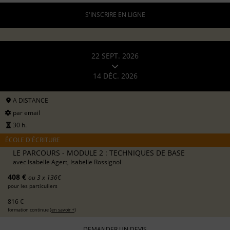
S'INSCRIRE EN LIGNE
22 SEPT. 2026
14 DÉC. 2026
A DISTANCE
par email
30 h.
ÉCOLE D'ÉCRITURE
LE PARCOURS - MODULE 2 : TECHNIQUES DE BASE
avec
Isabelle Agert, Isabelle Rossignol
408 €
ou 3 x 136€
pour les particuliers
816 €
formation continue (
en savoir +
)
DEMANDER UN DEVIS