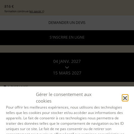
816 €
formation continue (
en savoir +
)
DEMANDER UN DEVIS
S'INSCRIRE EN LIGNE
04 JANV. 2027
15 MARS 2027
A DISTANCE
Gérer le consentement aux
par Teams
cookies
8 lundis en soirée
Pour offrir les meilleures expériences, nous utilisons des technologies
19h-22h
telles que les cookies pour stocker et/ou accéder aux informations des
24 h.
appareils. Le fait de consentir à ces technologies nous permettra de
traiter des données telles que le comportement de navigation ou les ID
ÉCOLE D'ÉCRITURE
uniques sur ce site. Le fait de ne pas consentir ou de retirer son
LE PARCOURS - MODULE 2 : TECHNIQUES DE BASE