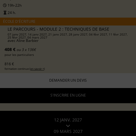
19h-22h
24 h.
ÉCOLE D'ÉCRITURE
LE PARCOURS - MODULE 2 : TECHNIQUES DE BASE
07 janv 2027, 14 janv 2027, 21 janv 2027, 28 janv 2027, 04 févr 2027, 11 févr 2027,
25 févr 2027, 04 mars 2027
avec
Aline Barbier
408 €
ou 3 x 136€
pour les particuliers
816 €
formation continue (
en savoir +
)
DEMANDER UN DEVIS
S'INSCRIRE EN LIGNE
12 JANV. 2027
09 MARS 2027