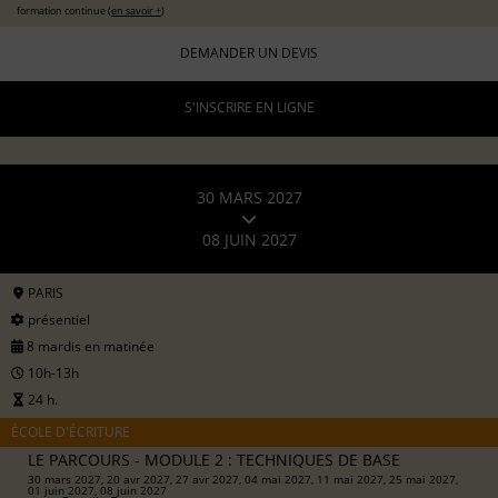
formation continue (
en savoir +
)
DEMANDER UN DEVIS
S'INSCRIRE EN LIGNE
30 MARS 2027
08 JUIN 2027
PARIS
présentiel
8 mardis en matinée
10h-13h
24 h.
ÉCOLE D'ÉCRITURE
LE PARCOURS - MODULE 2 : TECHNIQUES DE BASE
30 mars 2027, 20 avr 2027, 27 avr 2027, 04 mai 2027, 11 mai 2027, 25 mai 2027,
01 juin 2027, 08 juin 2027