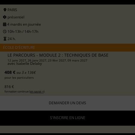
PARIS
présentiel
4 mardis en journée
10h-13h / 14h-17h
24 h.
ÉCOLE D'ÉCRITURE
LE PARCOURS - MODULE 2 : TECHNIQUES DE BASE
12 janv 2027, 26 janv 2027, 23 févr 2027, 09 mars 2027
avec
Isabelle Delaby
408 €
ou 3 x 136€
pour les particuliers
816 €
formation continue (
en savoir +
)
DEMANDER UN DEVIS
S'INSCRIRE EN LIGNE