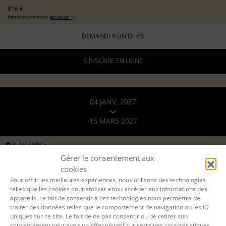
816 €
formation continue (
en savoir +
)
DEMANDER UN DEVIS
S'INSCRIRE EN LIGNE
04 JANV. 2027
15 MARS 2027
A DISTANCE
par Teams
Gérer le consentement aux
cookies
8 lundis en soirée
Pour offrir les meilleures expériences, nous utilisons des technologies
19h-22h
telles que les cookies pour stocker et/ou accéder aux informations des
24 h.
appareils. Le fait de consentir à ces technologies nous permettra de
traiter des données telles que le comportement de navigation ou les ID
ÉCOLE D'ÉCRITURE
uniques sur ce site. Le fait de ne pas consentir ou de retirer son
LE PARCOURS - MODULE 2 : TECHNIQUES DE BASE
consentement peut avoir un effet négatif sur certaines caractéristiques