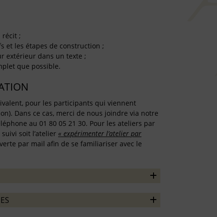
récit ;
fs et les étapes de construction ;
ur extérieur dans un texte ;
omplet que possible.
TATION
ivalent, pour les participants qui viennent
on). Dans ce cas, merci de nous joindre via notre
léphone au 01 80 05 21 30. Pour les ateliers par
uivi soit l’atelier
« expérimenter l’atelier par
erte par mail afin de se familiariser avec le
ES