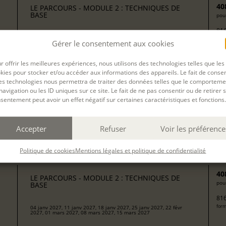
40
LE PARCOURS - MODULE 2 : TECHNIQUES DE
BASE
pour
816
form
avec
Isabelle Agert, Isabelle Rossignol
Gérer le consentement aux cookies
r offrir les meilleures expériences, nous utilisons des technologies telles que les
kies pour stocker et/ou accéder aux informations des appareils. Le fait de consen
40
LE PARCOURS - MODULE 2 : TECHNIQUES DE
es technologies nous permettra de traiter des données telles que le comporteme
pour
BASE
navigation ou les ID uniques sur ce site. Le fait de ne pas consentir ou de retirer 
816
sentement peut avoir un effet négatif sur certaines caractéristiques et fonctions.
form
19 oct 2026, 20 oct 2026, 21 oct 2026, 22 oct 2026
Accepter
Refuser
Voir les préférence
avec
Camille Berta
Politique de cookies
Mentions légales et politique de confidentialité
40
LE PARCOURS - MODULE 2 : TECHNIQUES DE
pour
BASE
816
form
04 janv 2027, 11 janv 2027, 18 janv 2027, 25 janv 2027, 22 févr
2027, 01 mars 2027, 08 mars 2027, 15 mars 2027