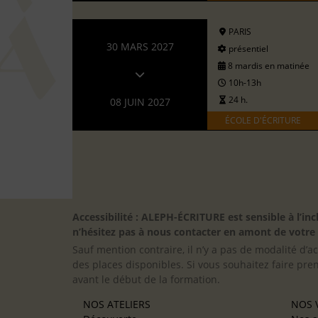
PARIS
30 MARS 2027
présentiel
8 mardis en matinée
10h-13h
24 h.
08 JUIN 2027
ÉCOLE D'ÉCRITURE
Accessibilité : ALEPH-ÉCRITURE est sensible à l’
n’hésitez pas à nous contacter en amont de votre in
Sauf mention contraire, il n’y a pas de modalité d’ac
des places disponibles. Si vous souhaitez faire pre
avant le début de la formation.
NOS ATELIERS
NOS V