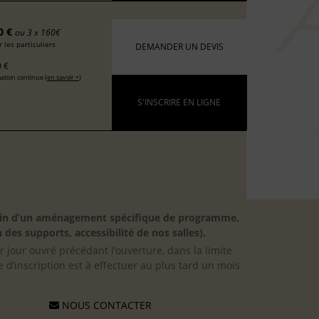
0 €
ou 3 x 160€
 les particuliers
DEMANDER UN DEVIS
 €
ation continue (
en savoir +
)
S'INSCRIRE EN LIGNE
besoin d’un aménagement spécifique de programme,
 des supports, accessibilité de nos salles).
er jour ouvré précédant l’ouverture, dans la limite
 d’inscription est à effectuer au plus tard un mois
NOUS CONTACTER