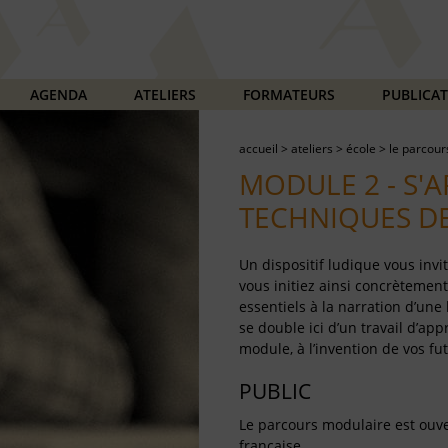
AGENDA
ATELIERS
FORMATEURS
PUBLICA
accueil
>
ateliers
>
école
>
le parcour
MODULE 2 - S'
TECHNIQUES DE
Un dispositif ludique vous invit
vous initiez ainsi concrètement
essentiels à la narration d’une 
se double ici d’un travail d’app
module, à l’invention de vos fut
PUBLIC
Le parcours modulaire est ouver
française.