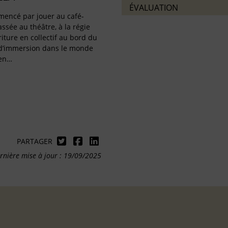
ÉVALUATION
mencé par jouer au café-
assée au théâtre, à la régie
riture en collectif au bord du
 d’immersion dans le monde
 en…
PARTAGER
rnière mise à jour : 19/09/2025