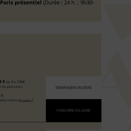
Paris
présentiel
(Durée : 24 h. ; 9h30-
8 €
ou 3 x 136€
 les particuliers
DEMANDER UN DEVIS
 €
ation continue (
en savoir +
)
S'INSCRIRE EN LIGNE