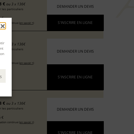
8 €
ou 3 x 136€
DEMANDER UN DEVIS
 les particuliers
 €
S'INSCRIRE EN LIGNE
ation continue (
en savoir +
)
tir
8 €
ou 3 x 136€
nt
 les particuliers
DEMANDER UN DEVIS
son
 €
ation continue (
en savoir +
)
s
S'INSCRIRE EN LIGNE
8 €
ou 3 x 136€
 les particuliers
DEMANDER UN DEVIS
 €
ation continue (
en savoir +
)
S'INSCRIRE EN LIGNE