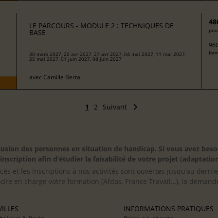
48
LE PARCOURS - MODULE 2 : TECHNIQUES DE
pour
BASE
960
form
30 mars 2027, 20 avr 2027, 27 avr 2027, 04 mai 2027, 11 mai 2027,
25 mai 2027, 01 juin 2027, 08 juin 2027
avec
Camille Berta
1
2
Suivant
inclusion des personnes en situation de handicap. Si vous avez 
scription afin d’étudier la faisabilité de votre projet (adaptation
cès et les inscriptions à nos activités sont ouvertes jusqu’au derni
ndre en charge votre formation (Afdas, France Travail…), la demande
ILLES
INFORMATIONS PRATIQUES