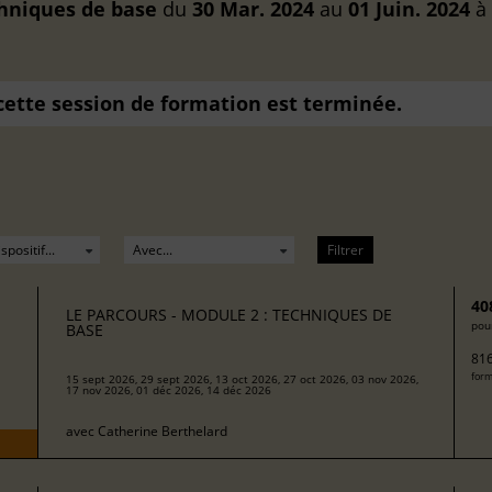
chniques de base
du
30 Mar. 2024
au
01 Juin. 2024
à
 cette session de formation est terminée.
Filtrer
40
LE PARCOURS - MODULE 2 : TECHNIQUES DE
pour
BASE
816
form
15 sept 2026, 29 sept 2026, 13 oct 2026, 27 oct 2026, 03 nov 2026,
17 nov 2026, 01 déc 2026, 14 déc 2026
avec
Catherine Berthelard