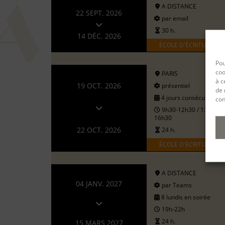
A DISTANCE
22 SEPT. 2026
par email
30 h.
14 DÉC. 2026
ÉCOLE D'ÉCRITURE
Pou
coo
PARIS
à c
19 OCT. 2026
présentiel
de 
4 jours consécutifs
con
9h30-12h30 / 13h30-
16h30
22 OCT. 2026
24 h.
ÉCOLE D'ÉCRITURE
A DISTANCE
04 JANV. 2027
par Teams
8 lundis en soirée
19h-22h
24 h.
15 MARS 2027