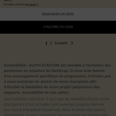
960 €
formation continue (
en savoir +
)
DEMANDER UN DEVIS
S'INSCRIRE EN LIGNE
1
2
Suivant
Accessibilité : ALEPH-ÉCRITURE est sensible à l’inclusion des
personnes en situation de handicap. Si vous avez besoin
d’un aménagement spécifique de programme, n’hésitez pas
à nous contacter en amont de votre inscription afin
d’étudier la faisabilité de votre projet (adaptation des
supports, accessibilité de nos salles).
Sauf mention contraire, il n’y a pas de modalité d’accès et les
inscriptions à nos activités sont ouvertes jusqu’au dernier
jour ouvré précédant l’ouverture, dans la limite des places
disponibles. Si vous souhaitez faire prendre en charge votre