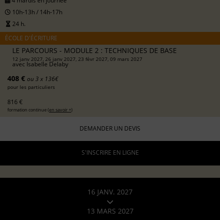
4 mardis en journée
10h-13h / 14h-17h
24 h.
ÉCOLE D'ÉCRITURE
LE PARCOURS - MODULE 2 : TECHNIQUES DE BASE
12 janv 2027, 26 janv 2027, 23 févr 2027, 09 mars 2027
avec
Isabelle Delaby
408 €
ou 3 x 136€
pour les particuliers
816 €
formation continue (
en savoir +
)
DEMANDER UN DEVIS
S'INSCRIRE EN LIGNE
16 JANV. 2027
13 MARS 2027