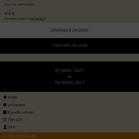
pour les particuliers
816 €
formation continue (
en savoir +
)
DEMANDER UN DEVIS
S'INSCRIRE EN LIGNE
07 JANV. 2027
04 MARS 2027
PARIS
présentiel
8 jeudis soirées
19h-22h
24 h.
ÉCOLE D'ÉCRITURE