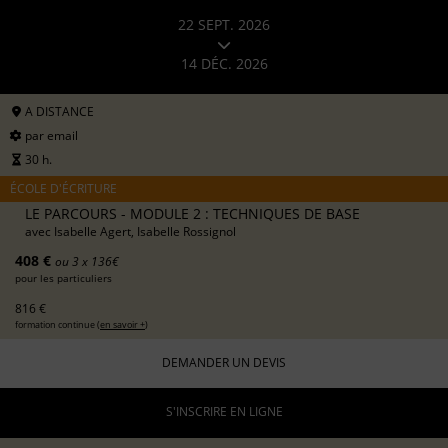
22 SEPT. 2026
14 DÉC. 2026
A DISTANCE
par email
30 h.
ÉCOLE D'ÉCRITURE
LE PARCOURS - MODULE 2 : TECHNIQUES DE BASE
avec
Isabelle Agert, Isabelle Rossignol
408 €
ou 3 x 136€
pour les particuliers
816 €
formation continue (
en savoir +
)
DEMANDER UN DEVIS
S'INSCRIRE EN LIGNE