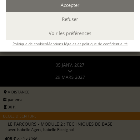
Accepter
816 €
formation continue (
en savoir +
)
Refuser
DEMANDER UN DEVIS
Voir les préférences
S'INSCRIRE EN LIGNE
Politique de cookies
Mentions légales et politique de confidentialité
05 JANV. 2027
29 MARS 2027
A DISTANCE
par email
30 h.
ÉCOLE D'ÉCRITURE
LE PARCOURS - MODULE 2 : TECHNIQUES DE BASE
avec
Isabelle Agert, Isabelle Rossignol
408 €
ou 3 x 136€