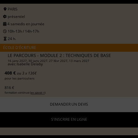
PARIS
présentiel
4 samedis en journée
10h-13h / 14h-17h
24 h.
ÉCOLE D'ÉCRITURE
LE PARCOURS - MODULE 2 : TECHNIQUES DE BASE
16 janv 2027, 30 janv 2027, 27 févr 2027, 13 mars 2027
avec
Isabelle Delaby
408 €
ou 3 x 136€
pour les particuliers
816 €
formation continue (
en savoir +
)
DEMANDER UN DEVIS
S'INSCRIRE EN LIGNE