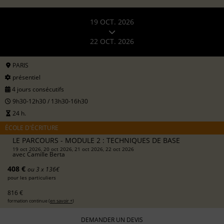
19 OCT. 2026
22 OCT. 2026
PARIS
présentiel
4 jours consécutifs
9h30-12h30 / 13h30-16h30
24 h.
ÉCOLE D'ÉCRITURE
LE PARCOURS - MODULE 2 : TECHNIQUES DE BASE
19 oct 2026, 20 oct 2026, 21 oct 2026, 22 oct 2026
avec
Camille Berta
408 €
ou 3 x 136€
pour les particuliers
816 €
formation continue (
en savoir +
)
DEMANDER UN DEVIS