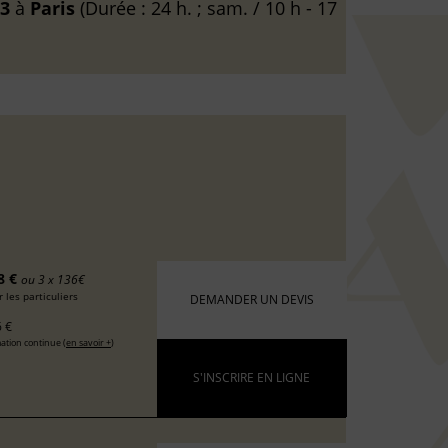
23
à
Paris
(Durée : 24 h. ; sam. / 10 h - 17
8 €
ou 3 x 136€
 les particuliers
DEMANDER UN DEVIS
 €
ation continue (
en savoir +
)
S'INSCRIRE EN LIGNE