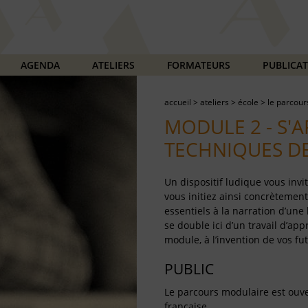
AGENDA
ATELIERS
FORMATEURS
PUBLICA
accueil
>
ateliers
>
école
>
le parcour
MODULE 2 - S'
TECHNIQUES DE
Un dispositif ludique vous invit
vous initiez ainsi concrètement
essentiels à la narration d’une 
se double ici d’un travail d’app
module, à l’invention de vos fut
PUBLIC
Le parcours modulaire est ouver
française.