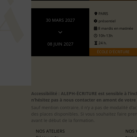
PARIS
30 MARS 2027
présentiel
8 mardis en matinée
10h-13h
24 h.
08 JUIN 2027
ÉCOLE D'ÉCRITURE
Accessibilité : ALEPH-ÉCRITURE est sensible à l’
n’hésitez pas à nous contacter en amont de votre in
Sauf mention contraire, il n’y a pas de modalité d’ac
des places disponibles. Si vous souhaitez faire pre
avant le début de la formation.
NOS ATELIERS
NOS V