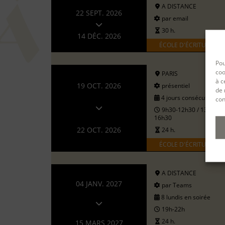
A DISTANCE
22 SEPT. 2026
par email
30 h.
14 DÉC. 2026
ÉCOLE D'ÉCRITURE
Pou
coo
PARIS
à c
19 OCT. 2026
présentiel
de 
4 jours consécutifs
con
9h30-12h30 / 13h30-
16h30
22 OCT. 2026
24 h.
ÉCOLE D'ÉCRITURE
A DISTANCE
04 JANV. 2027
par Teams
8 lundis en soirée
19h-22h
24 h.
15 MARS 2027