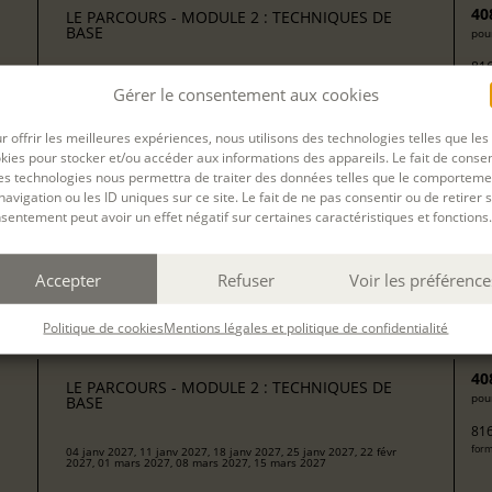
40
LE PARCOURS - MODULE 2 : TECHNIQUES DE
BASE
pour
816
form
avec
Isabelle Agert, Isabelle Rossignol
Gérer le consentement aux cookies
r offrir les meilleures expériences, nous utilisons des technologies telles que les
kies pour stocker et/ou accéder aux informations des appareils. Le fait de consen
40
LE PARCOURS - MODULE 2 : TECHNIQUES DE
es technologies nous permettra de traiter des données telles que le comporteme
pour
BASE
navigation ou les ID uniques sur ce site. Le fait de ne pas consentir ou de retirer 
816
sentement peut avoir un effet négatif sur certaines caractéristiques et fonctions.
form
19 oct 2026, 20 oct 2026, 21 oct 2026, 22 oct 2026
Accepter
Refuser
Voir les préférence
avec
Camille Berta
Politique de cookies
Mentions légales et politique de confidentialité
40
LE PARCOURS - MODULE 2 : TECHNIQUES DE
pour
BASE
816
form
04 janv 2027, 11 janv 2027, 18 janv 2027, 25 janv 2027, 22 févr
2027, 01 mars 2027, 08 mars 2027, 15 mars 2027