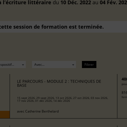
l’écriture littéraire
du
10 Déc. 2022
au
04 Fév. 20
 cette session de formation est terminée.
Filtrer
40
LE PARCOURS - MODULE 2 : TECHNIQUES DE
pour
BASE
816
form
15 sept 2026, 29 sept 2026, 13 oct 2026, 27 oct 2026, 03 nov 2026,
17 nov 2026, 01 déc 2026, 14 déc 2026
avec
Catherine Berthelard