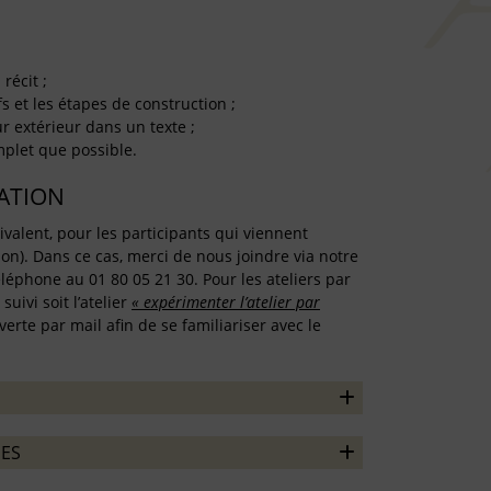
récit ;
fs et les étapes de construction ;
ur extérieur dans un texte ;
omplet que possible.
TATION
ivalent, pour les participants qui viennent
on). Dans ce cas, merci de nous joindre via notre
léphone au 01 80 05 21 30. Pour les ateliers par
uivi soit l’atelier
« expérimenter l’atelier par
erte par mail afin de se familiariser avec le
ES