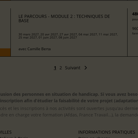
48
LE PARCOURS - MODULE 2 : TECHNIQUES DE
pour
BASE
960
form
30 mars 2027, 20 avr 2027, 27 avr 2027, 04 mai 2027, 11 mai 2027,
25 mai 2027, 01 juin 2027, 08 juin 2027
avec
Camille Berta
1
2
Suivant
inclusion des personnes en situation de handicap. Si vous avez 
scription afin d’étudier la faisabilité de votre projet (adaptation
cès et les inscriptions à nos activités sont ouvertes jusqu’au derni
ndre en charge votre formation (Afdas, France Travail…), la demande
ILLES
INFORMATIONS PRATIQUES