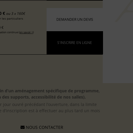
0 €
ou 3 x 160€
 les particuliers
DEMANDER UN DEVIS
 €
ation continue (
en savoir +
)
S'INSCRIRE EN LIGNE
besoin d’un aménagement spécifique de programme,
 des supports, accessibilité de nos salles).
er jour ouvré précédant l’ouverture, dans la limite
 d’inscription est à effectuer au plus tard un mois
NOUS CONTACTER