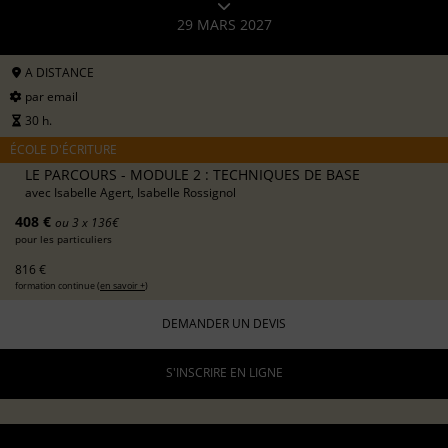
29 MARS 2027
A DISTANCE
par email
30 h.
ÉCOLE D'ÉCRITURE
LE PARCOURS - MODULE 2 : TECHNIQUES DE BASE
avec
Isabelle Agert, Isabelle Rossignol
408 €
ou 3 x 136€
pour les particuliers
816 €
formation continue (
en savoir +
)
DEMANDER UN DEVIS
S'INSCRIRE EN LIGNE