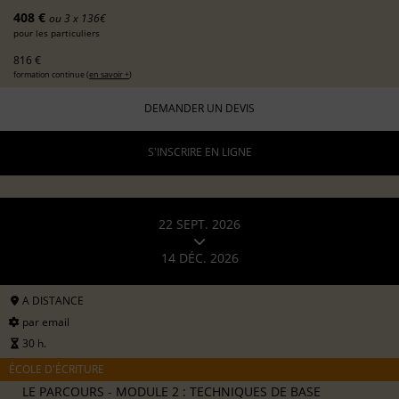
408 €
ou 3 x 136€
pour les particuliers
816 €
formation continue (
en savoir +
)
DEMANDER UN DEVIS
S'INSCRIRE EN LIGNE
22 SEPT. 2026
14 DÉC. 2026
A DISTANCE
par email
30 h.
ÉCOLE D'ÉCRITURE
LE PARCOURS - MODULE 2 : TECHNIQUES DE BASE