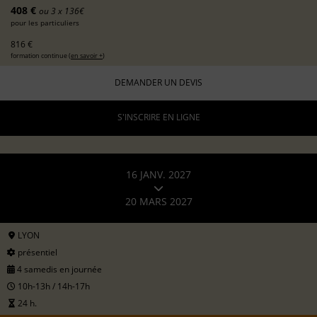
408 €
ou 3 x 136€
pour les particuliers
816 €
formation continue (
en savoir +
)
DEMANDER UN DEVIS
S'INSCRIRE EN LIGNE
16 JANV. 2027
20 MARS 2027
LYON
présentiel
4 samedis en journée
10h-13h / 14h-17h
24 h.