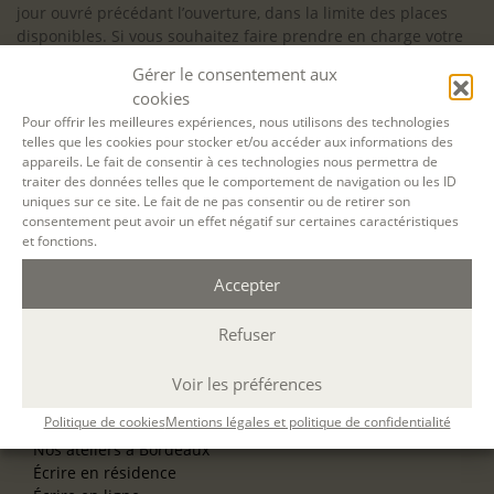
jour ouvré précédant l’ouverture, dans la limite des places
disponibles. Si vous souhaitez faire prendre en charge votre
formation (Afdas, France Travail…), la demande d’inscription
Gérer le consentement aux
est à effectuer au plus tard un mois avant le début de la
cookies
formation.
Pour offrir les meilleures expériences, nous utilisons des technologies
telles que les cookies pour stocker et/ou accéder aux informations des
NOS ATELIERS
appareils. Le fait de consentir à ces technologies nous permettra de
Découverte
traiter des données telles que le comportement de navigation ou les ID
L’école d’écriture
uniques sur ce site. Le fait de ne pas consentir ou de retirer son
La fabrique du manuscrit
consentement peut avoir un effet négatif sur certaines caractéristiques
Les stages pour artistes-auteurs
et fonctions.
Se former à la biographie
Se former à l’animation
Accepter
Refuser
NOS SERVICES
OFFRIR UN ATELIER
NOS VILLES
Voir les préférences
Nos ateliers à Paris
Politique de cookies
Mentions légales et politique de confidentialité
Nos ateliers à Lyon
Nos ateliers à Bordeaux
Écrire en résidence