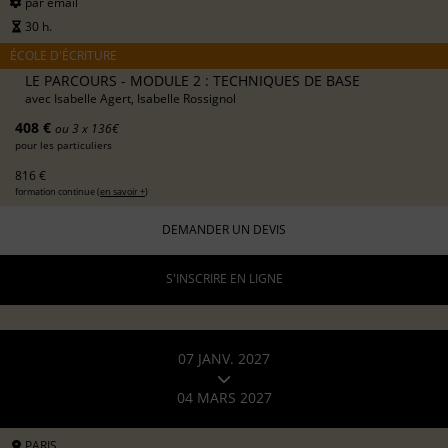
par email
30 h.
ÉCOLE D'ÉCRITURE
LE PARCOURS - MODULE 2 : TECHNIQUES DE BASE
avec
Isabelle Agert, Isabelle Rossignol
408 €
ou 3 x 136€
pour les particuliers
816 €
formation continue (
en savoir +
)
DEMANDER UN DEVIS
S'INSCRIRE EN LIGNE
07 JANV. 2027
04 MARS 2027
PARIS