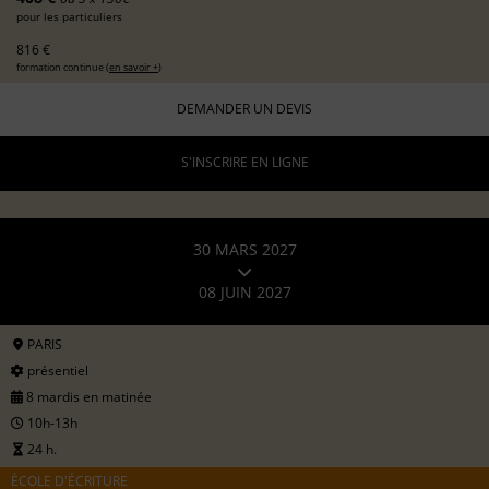
pour les particuliers
816 €
formation continue (
en savoir +
)
DEMANDER UN DEVIS
S'INSCRIRE EN LIGNE
30 MARS 2027
08 JUIN 2027
PARIS
présentiel
8 mardis en matinée
10h-13h
24 h.
ÉCOLE D'ÉCRITURE