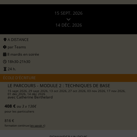
15 SEPT. 2026
14 DÉC. 2026
A DISTANCE
par Teams
8 mardis en soirée
18h30-21h30
24 h.
ÉCOLE D'ÉCRITURE
LE PARCOURS - MODULE 2 : TECHNIQUES DE BASE
15 sept 2026, 29 sept 2026, 13 oct 2026, 27 oct 2026, 03 nov 2026, 17 nov 2026,
01 déc 2026, 14 déc 2026
avec
Catherine Berthelard
408 €
ou 3 x 136€
pour les particuliers
816 €
formation continue (
en savoir +
)