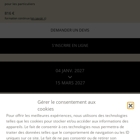
pour les particuliers
816 €
formation continue (
en savoir +
)
DEMANDER UN DEVIS
S'INSCRIRE EN LIGNE
04 JANV. 2027
15 MARS 2027
A DISTANCE
Gérer le consentement aux
par Teams
cookies
8 lundis en soirée
Pour offrir les meilleures expériences, nous utilisons des technologies
19h-22h
telles que les cookies pour stocker et/ou accéder aux informations des
appareils. Le fait de consentir à ces technologies nous permettra de
24 h.
traiter des données telles que le comportement de navigation ou les ID
ÉCOLE D'ÉCRITURE
uniques sur ce site. Le fait de ne pas consentir ou de retirer son