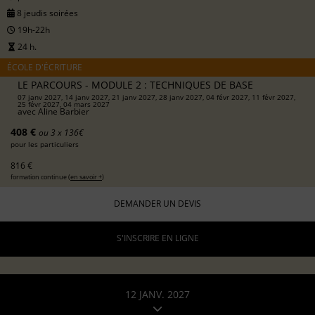
8 jeudis soirées
19h-22h
24 h.
ÉCOLE D'ÉCRITURE
LE PARCOURS - MODULE 2 : TECHNIQUES DE BASE
07 janv 2027, 14 janv 2027, 21 janv 2027, 28 janv 2027, 04 févr 2027, 11 févr 2027,
25 févr 2027, 04 mars 2027
avec
Aline Barbier
408 €
ou 3 x 136€
pour les particuliers
816 €
formation continue (
en savoir +
)
DEMANDER UN DEVIS
S'INSCRIRE EN LIGNE
12 JANV. 2027