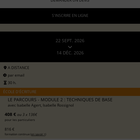
DEMANDER UN DEVIS
S'INSCRIRE EN LIGNE
22 SEPT. 2026
14 DÉC. 2026
A DISTANCE
par email
30 h.
ÉCOLE D'ÉCRITURE
LE PARCOURS - MODULE 2 : TECHNIQUES DE BASE
avec
Isabelle Agert, Isabelle Rossignol
408 €
ou 3 x 136€
pour les particuliers
816 €
formation continue (
en savoir +
)