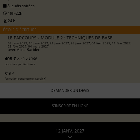
8 jeudis soirées
19h-22h
24 h.
ÉCOLE D'ÉCRITURE
LE PARCOURS - MODULE 2 : TECHNIQUES DE BASE
07 janv 2027, 14 janv 2027, 21 janv 2027, 28 janv 2027, 04 févr 2027, 11 févr 2027,
25 févr 2027, 04 mars 2027
avec
Aline Barbier
408 €
ou 3 x 136€
pour les particuliers
816 €
formation continue (
en savoir +
)
DEMANDER UN DEVIS
S'INSCRIRE EN LIGNE
12 JANV. 2027