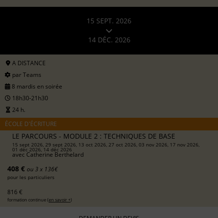
15 SEPT. 2026
14 DÉC. 2026
A DISTANCE
par Teams
8 mardis en soirée
18h30-21h30
24 h.
ÉCOLE D'ÉCRITURE
LE PARCOURS - MODULE 2 : TECHNIQUES DE BASE
15 sept 2026, 29 sept 2026, 13 oct 2026, 27 oct 2026, 03 nov 2026, 17 nov 2026,
01 déc 2026, 14 déc 2026
avec
Catherine Berthelard
408 €
ou 3 x 136€
pour les particuliers
816 €
formation continue (
en savoir +
)