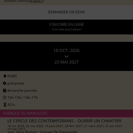
formation continue (
en savoir +
)
DEMANDER UN DEVIS
S'INSCRIRE EN LIGNE
Il ne reste que 2 places !
18 OCT. 2026
23 MAI 2027
PARIS
présentiel
dimanche journée
10h-13h / 14h-17h
43 h.
FABRIQUE DU MANUSCRIT
LE CERCLE DES CONTEMPORAINS - OUVRIR UN CHANTIER
18 oct 2026, 22 nov 2026, 10 janv 2027, 28 févr 2027, 21 mars 2027, 25 avr 2027,
23 mai 2027
avec
Aline Barbier, Solange De Fréminville