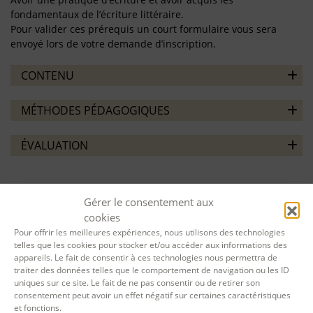
fondamentaux de l’écriture littéraire.
Pour valider ces prérequis un court formulaire vous sera
envoyé lors de votre demande d’inscription.
CONTENU
MÉTHODES PÉDAGOGIQUES
ÉVALUATION
Gérer le consentement aux
cookies
Pour offrir les meilleures expériences, nous utilisons des technologies
telles que les cookies pour stocker et/ou accéder aux informations des
appareils. Le fait de consentir à ces technologies nous permettra de
traiter des données telles que le comportement de navigation ou les ID
uniques sur ce site. Le fait de ne pas consentir ou de retirer son
consentement peut avoir un effet négatif sur certaines caractéristiques
et fonctions.