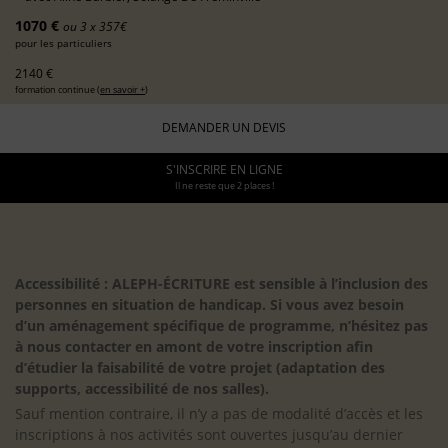
1070 €
ou 3 x 357€
pour les particuliers
2140 €
formation continue (
en savoir +
)
DEMANDER UN DEVIS
S'INSCRIRE EN LIGNE
Il ne reste que 2 places !
Accessibilité : ALEPH-ÉCRITURE est sensible à l’inclusion des
personnes en situation de handicap. Si vous avez besoin
d’un aménagement spécifique de programme, n’hésitez pas
à nous contacter en amont de votre inscription afin
d’étudier la faisabilité de votre projet (adaptation des
supports, accessibilité de nos salles).
Sauf mention contraire, il n’y a pas de modalité d’accès et les
inscriptions à nos activités sont ouvertes jusqu’au dernier