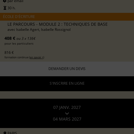
par email
30 h.
ÉCOLE D'ÉCRITURE
LE PARCOURS - MODULE 2 : TECHNIQUES DE BASE
avec
Isabelle Agert, Isabelle Rossignol
408 €
ou 3 x 136€
pour les particuliers
816 €
formation continue (
en savoir +
)
DEMANDER UN DEVIS
S'INSCRIRE EN LIGNE
07 JANV. 2027
04 MARS 2027
PARIS