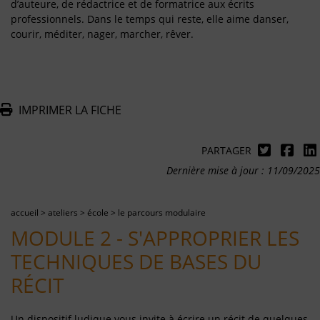
d’auteure, de rédactrice et de formatrice aux écrits
professionnels. Dans le temps qui reste, elle aime danser,
courir, méditer, nager, marcher, rêver.
IMPRIMER LA FICHE
PARTAGER
Dernière mise à jour : 11/09/2025
accueil
>
ateliers
>
école
>
le parcours modulaire
MODULE 2 - S'APPROPRIER LES
TECHNIQUES DE BASES DU
RÉCIT
Un dispositif ludique vous invite à écrire un récit de quelques