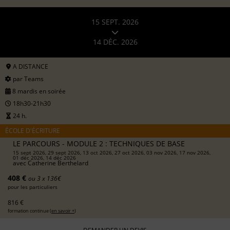
15 SEPT. 2026
14 DÉC. 2026
A DISTANCE
par Teams
8 mardis en soirée
18h30-21h30
24 h.
ÉCOLE D'ÉCRITURE
LE PARCOURS - MODULE 2 : TECHNIQUES DE BASE
15 sept 2026, 29 sept 2026, 13 oct 2026, 27 oct 2026, 03 nov 2026, 17 nov 2026,
01 déc 2026, 14 déc 2026
avec
Catherine Berthelard
408 €
ou 3 x 136€
pour les particuliers
816 €
formation continue (
en savoir +
)