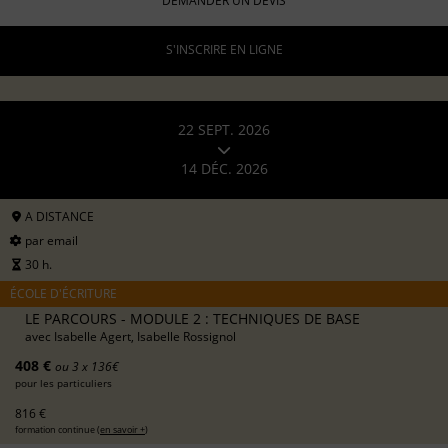
DEMANDER UN DEVIS
S'INSCRIRE EN LIGNE
22 SEPT. 2026
14 DÉC. 2026
A DISTANCE
par email
30 h.
ÉCOLE D'ÉCRITURE
LE PARCOURS - MODULE 2 : TECHNIQUES DE BASE
avec
Isabelle Agert, Isabelle Rossignol
408 €
ou 3 x 136€
pour les particuliers
816 €
formation continue (
en savoir +
)