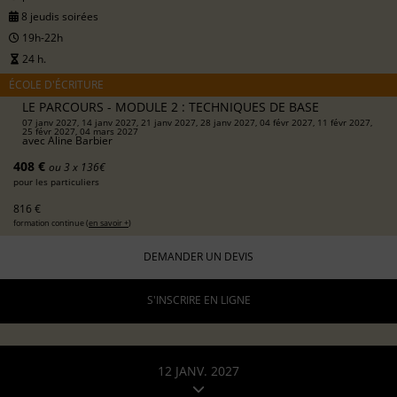
8 jeudis soirées
19h-22h
24 h.
ÉCOLE D'ÉCRITURE
LE PARCOURS - MODULE 2 : TECHNIQUES DE BASE
07 janv 2027, 14 janv 2027, 21 janv 2027, 28 janv 2027, 04 févr 2027, 11 févr 2027,
25 févr 2027, 04 mars 2027
avec
Aline Barbier
408 €
ou 3 x 136€
pour les particuliers
816 €
formation continue (
en savoir +
)
DEMANDER UN DEVIS
S'INSCRIRE EN LIGNE
12 JANV. 2027