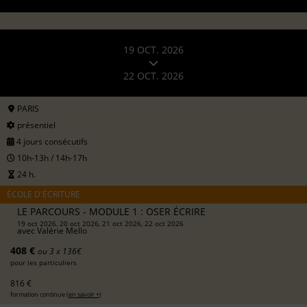
19 OCT. 2026
22 OCT. 2026
PARIS
présentiel
4 jours consécutifs
10h-13h / 14h-17h
24 h.
ÉCOLE D'ÉCRITURE
LE PARCOURS - MODULE 1 : OSER ÉCRIRE
19 oct 2026, 20 oct 2026, 21 oct 2026, 22 oct 2026
avec
Valérie Mello
408 €
ou 3 x 136€
pour les particuliers
816 €
formation continue (
en savoir +
)