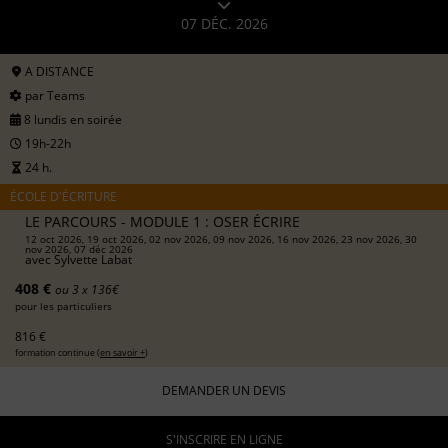
07 DÉC. 2026
A DISTANCE
par Teams
8 lundis en soirée
19h-22h
24 h.
ÉCOLE D'ÉCRITURE
LE PARCOURS - MODULE 1 : OSER ÉCRIRE
12 oct 2026, 19 oct 2026, 02 nov 2026, 09 nov 2026, 16 nov 2026, 23 nov 2026, 30
nov 2026, 07 déc 2026
avec
Sylvette Labat
408 €
ou 3 x 136€
pour les particuliers
816 €
formation continue (
en savoir +
)
DEMANDER UN DEVIS
S'INSCRIRE EN LIGNE