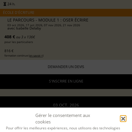
24 h.
ÉCOLE D'ÉCRITURE
LE PARCOURS - MODULE 1 : OSER ÉCRIRE
03 oct 2026, 17 oct 2026, 07 nov 2026, 21 nov 2026
avec
Isabelle Delaby
408 €
ou 3 x 136€
pour les particuliers
816 €
formation continue (
en savoir +
)
DEMANDER UN DEVIS
S'INSCRIRE EN LIGNE
03 OCT. 2026
Gérer le consentement aux
12 DÉC. 2026
cookies
Pour offrir les meilleures expériences, nous utilisons des technologies
LYON