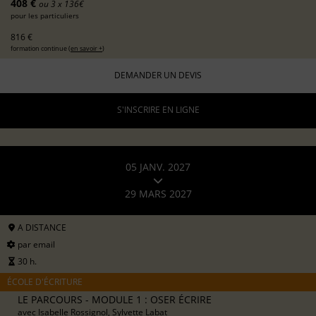
408 €
ou 3 x 136€
pour les particuliers
816 €
formation continue (
en savoir +
)
DEMANDER UN DEVIS
S'INSCRIRE EN LIGNE
05 JANV. 2027
29 MARS 2027
A DISTANCE
par email
30 h.
ÉCOLE D'ÉCRITURE
LE PARCOURS - MODULE 1 : OSER ÉCRIRE
avec
Isabelle Rossignol, Sylvette Labat