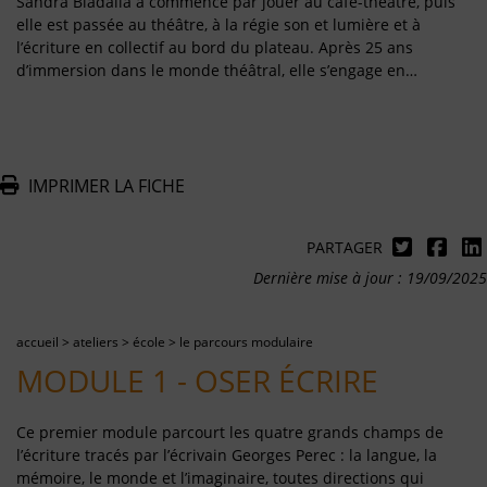
Sandra Biadalla a commencé par jouer au café-théâtre, puis
elle est passée au théâtre, à la régie son et lumière et à
l’écriture en collectif au bord du plateau. Après 25 ans
d’immersion dans le monde théâtral, elle s’engage en…
IMPRIMER LA FICHE
PARTAGER
Dernière mise à jour : 19/09/2025
accueil
>
ateliers
>
école
>
le parcours modulaire
MODULE 1 - OSER ÉCRIRE
Ce premier module parcourt les quatre grands champs de
l’écriture tracés par l’écrivain Georges Perec : la langue, la
mémoire, le monde et l’imaginaire, toutes directions qui