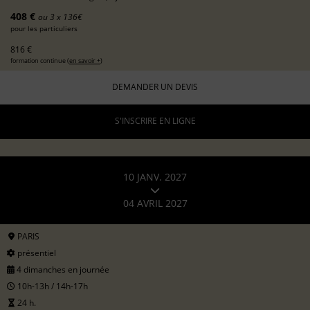
408 €
ou 3 x 136€
pour les particuliers
816 €
formation continue (
en savoir +
)
DEMANDER UN DEVIS
S'INSCRIRE EN LIGNE
10 JANV. 2027
04 AVRIL 2027
PARIS
présentiel
4 dimanches en journée
10h-13h / 14h-17h
24 h.