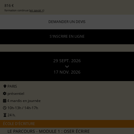
816 €
formation continue (
en savoir +
)
DEMANDER UN DEVIS
S'INSCRIRE EN LIGNE
29 SEPT. 2026
17 NOV. 2026
PARIS
présentiel
4 mardis en journée
10h-13h / 14h-17h
24 h.
ÉCOLE D'ÉCRITURE
LE PARCOURS - MODULE 1 : OSER ÉCRIRE