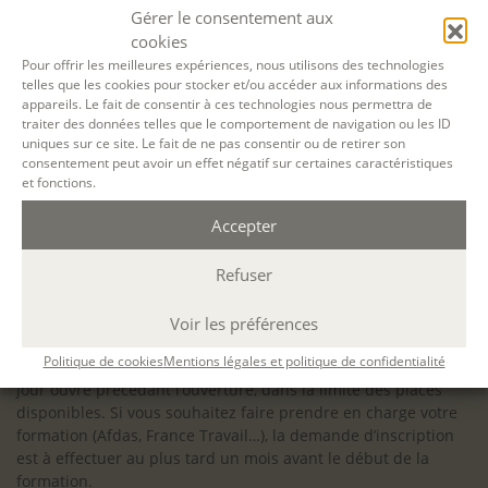
configuration minimale requise pour pouvoir travailler
Gérer le consentement aux
dans les meilleures conditions : Configuration
cookies
matérielle requise pour
Microsoft Teams | Microsoft
Pour offrir les meilleures expériences, nous utilisons des technologies
telles que les cookies pour stocker et/ou accéder aux informations des
Learn
appareils. Le fait de consentir à ces technologies nous permettra de
traiter des données telles que le comportement de navigation ou les ID
uniques sur ce site. Le fait de ne pas consentir ou de retirer son
consentement peut avoir un effet négatif sur certaines caractéristiques
et fonctions.
Accessibilité : ALEPH-ÉCRITURE est sensible à l’inclusion des
Accepter
personnes en situation de handicap. Si vous avez besoin
d’un aménagement spécifique de programme, n’hésitez pas
à nous contacter en amont de votre inscription afin
Refuser
d’étudier la faisabilité de votre projet (adaptation des
supports, accessibilité de nos salles).
Voir les préférences
Sauf mention contraire, il n’y a pas de modalité d’accès et les
Politique de cookies
Mentions légales et politique de confidentialité
inscriptions à nos activités sont ouvertes jusqu’au dernier
jour ouvré précédant l’ouverture, dans la limite des places
disponibles. Si vous souhaitez faire prendre en charge votre
formation (Afdas, France Travail…), la demande d’inscription
est à effectuer au plus tard un mois avant le début de la
formation.