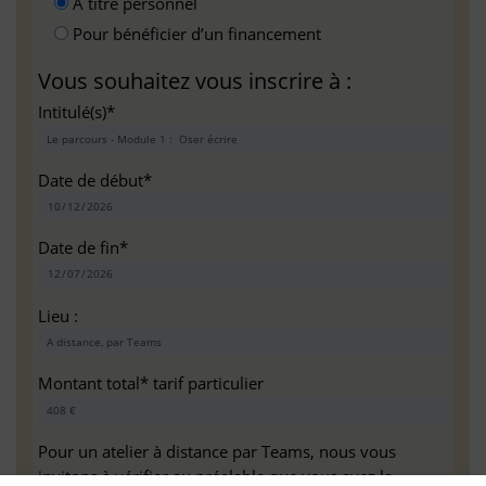
A titre personnel
Pour bénéficier d’un financement
Vous souhaitez vous inscrire à :
Intitulé(s)*
Date de début*
Date de fin*
Lieu :
Montant total* tarif particulier
Pour un atelier à distance par Teams, nous vous
invitons à vérifier au préalable que vous avez la